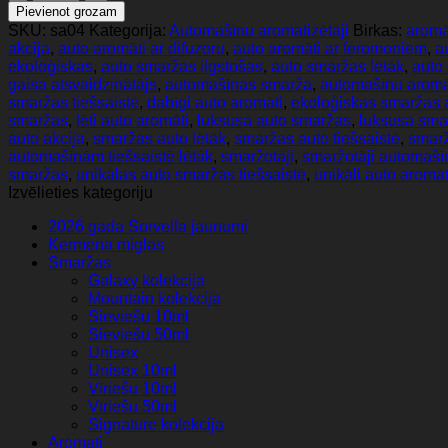
Piparu
Pievienot grozam
un
SKU:
sa04
Kategorija:
Automašīnu aromatizētāji
Birkas:
aromā
Lavandas
akcija
,
auto aromāti ar difuzoru
,
auto aromāti ar feromoniem
,
a
Automašīnas
ekoloģiskas
,
auto smaržas ilgstošas
,
auto smaržas lētāk
,
auto 
gaisa
gaisa atsvaidzinātājs
,
automašīnas smarža
,
automašīnu aromā
atsvaidzinātājs
smaržas tiešsaistē
,
dabīgi auto aromāti
,
ekoloģiskas smaržas
daudzums
smaržas
,
lēti auto aromāti
,
luksusa auto smaržas
,
luksusa sma
auto akcija
,
smaržas auto lētāk
,
smaržas auto tiešsaistē
,
smar
automašīnām tiešsaistē lētāk
,
smaržotāji
,
smaržotāji automašī
smaržas
,
unikālas auto smaržas tiešsaistē
,
unikāli auto aromāt
Izvēlieties kategoriju
2026 gada Sorvella jaunumi
Ķermeņa miglas
Smaržas
Galaxy kolekcija
Mountain kolekcija
Sieviešu 10ml
Sieviešu 50ml
Unisex
Unisex 10ml
Vīriešu 10ml
Vīriešu 50ml
Signature kolekcija
Aromati