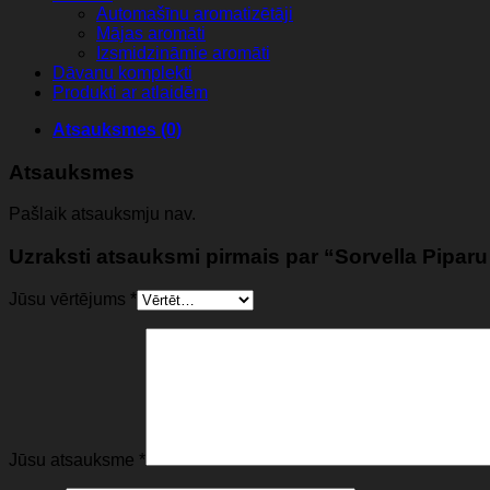
Automašīnu aromatizētāji
Mājas aromāti
Izsmidzināmie aromāti
Dāvanu komplekti
Produkti ar atlaidēm
Atsauksmes (0)
Atsauksmes
Pašlaik atsauksmju nav.
Uzraksti atsauksmi pirmais par “Sorvella Pipar
Jūsu vērtējums
*
Jūsu atsauksme
*