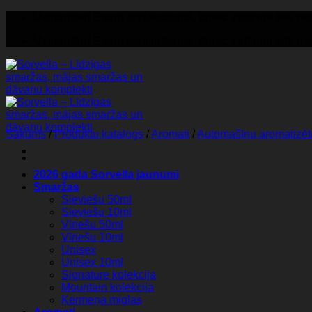
Skip
Uzmanību! Esam atvaļinājumā, tāpēc sūtījumi tiek nosū
to
Uzmanību! Esam atvaļinājumā, tāpēc sūtījumi tiek nosū
content
Sākums
/
Produktu katalogs
/
Aromati
/
Automašīnu aromatizētā
2026 gada Sorvella jaunumi
Smaržas
Sieviešu 50ml
Sieviešu 10ml
Vīriešu 50ml
Vīriešu 10ml
Unisex
Unisex 10ml
Signature kolekcija
Mountain kolekcija
Ķermeņa miglas