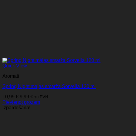
Quick View
Aromati
Spring Night mājas smarža Sorvella 120 ml
Original
Current
10,99
€
9,99
€
su PVN
price
price
Pievienot grozam
was:
is:
Izpārdošana!
10,99 €.
9,99 €.