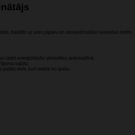
inātājs
āts, balstīts uz asru piparu un atsvaidzinošas lavandas notīm,
s radot enerģizējošu atmosfēru automašīnā.
rīguma sajūtu.
patiks tiem, kuri meklē ko īpašu.