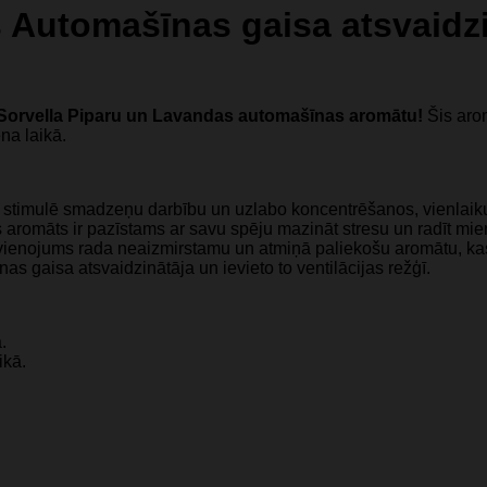
 Automašīnas gaisa atsvaidz
 Sorvella Piparu un Lavandas automašīnas aromātu!
Šis arom
na laikā.
stimulē smadzeņu darbību un uzlabo koncentrēšanos, vienlaiku
 aromāts ir pazīstams ar savu spēju mazināt stresu un radīt mie
ienojums rada neaizmirstamu un atmiņā paliekošu aromātu, kas 
nas gaisa atsvaidzinātāja un ievieto to ventilācijas režģī.
.
ikā.