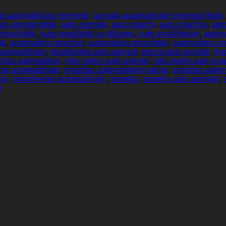
ti automašīnām internetā
,
aromāti automašīnām internetā lētāk
uto aromāti lētāk
,
auto aromāts
,
auto smarža
,
auto smaržas
,
aut
smaržotāji
,
auto smaržotāji ar difuzoru
,
auto smaržvielas
,
autom
ti
,
automašīnu smaržas
,
automašīnu smaržotāji
,
automašīnu sma
 automašīnām
,
ekoloģiskie auto aromāti
,
grezni auto aromāti
,
il
ržas automašīnai
,
roku darbs auto aromāti
,
roku darbs auto sma
žas automašīnām
,
smaržas automašīnām akcija
,
smaržas autom
nai
,
smaržvielas automašīnām
,
sorvella
,
sorvella auto aromāts
,
i