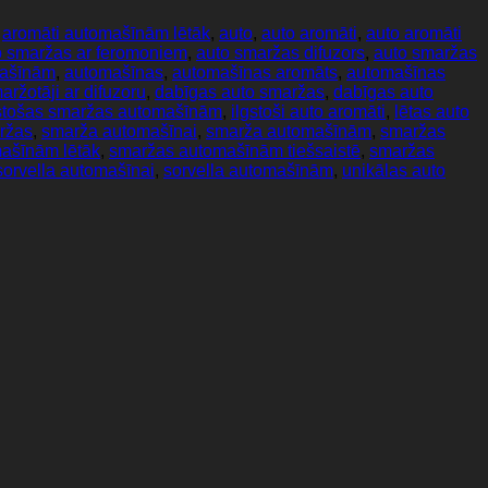
,
aromāti automašīnām lētāk
,
auto
,
auto aromāti
,
auto aromāti
o smaržas ar feromoniem
,
auto smaržas difuzors
,
auto smaržas
ašīnām
,
automašīnas
,
automašīnas aromāts
,
automašīnas
ržotāji ar difuzoru
,
dabīgas auto smaržas
,
dabīgas auto
gstošas smaržas automašīnām
,
ilgstoši auto aromāti
,
lētas auto
ržas
,
smarža automašīnai
,
smarža automašīnām
,
smaržas
ašīnām lētāk
,
smaržas automašīnām tiešsaistē
,
smaržas
sorvella automašīnai
,
sorvella automašīnām
,
unikālas auto