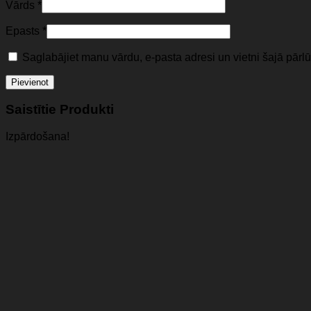
Vārds
*
Epasts
*
Saglabājiet manu vārdu, e-pasta adresi un vietni šajā pār
Saistītie Produkti
Izpārdošana!