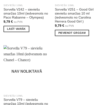
SIEVIEŠU 10ML
SIEVIEŠU 10ML
Sorvella V242 – sieviešu
Sorvella V251 – Good Girl
smaržas 10ml (iedvesmots no
sieviešu smaržas 10 ml
Paco Rabanne – Olympea)
(iedvesmots no Carolina
Herrera Good Girl )
9,79
€
su PVN
9,79
€
su PVN
LASĪT VAIRĀK
PIEVIENOT GROZAM
NAV NOLIKTAVĀ
SIEVIEŠU 10ML
Sorvella V79 – sieviešu
smaržas 10ml (iedvesmots no