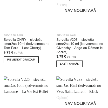
NAV NOLIKTAVĀ
SIEVIEŠU 10ML
SIEVIEŠU 10ML
Sorvella CHRY – sieviešu
Sorvella V208 – sieviešu
smaržas 10ml (iedvesmots no
smaržas 10 ml (iedvesmots no
Tom Ford – Lost Cherry)
Givenchy – Ange ou Démon le
Secret)
9,79
€
su PVN
9,79
€
su PVN
PIEVIENOT GROZAM
LASĪT VAIRĀK
NAV NOLIKTAVĀ