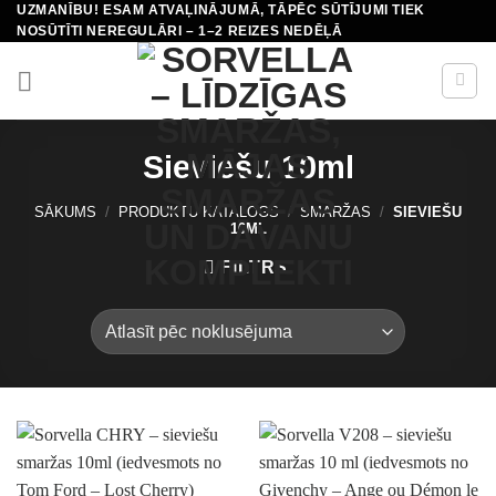
UZMANĪBU! ESAM ATVAĻINĀJUMĀ, TĀPĒC SŪTĪJUMI TIEK
Skip
NOSŪTĪTI NEREGULĀRI – 1–2 REIZES NEDĒĻĀ
to
content
Sieviešu 10ml
SĀKUMS
/
PRODUKTU KATALOGS
/
SMARŽAS
/
SIEVIEŠU
10ML
FILTRS