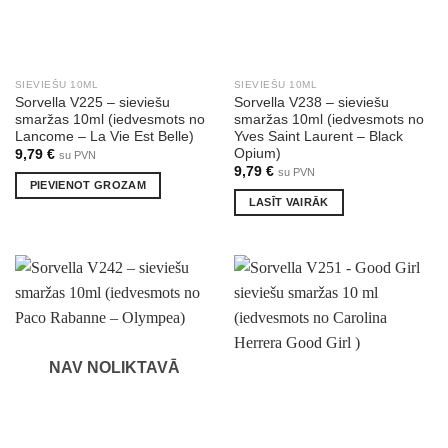
SIEVIEŠU 10ML
SIEVIEŠU 10ML
Sorvella V225 – sieviešu
Sorvella V238 – sieviešu
smaržas 10ml (iedvesmots no
smaržas 10ml (iedvesmots no
Lancome – La Vie Est Belle)
Yves Saint Laurent – Black
Opium)
9,79
€
su PVN
9,79
€
su PVN
PIEVIENOT GROZAM
LASĪT VAIRĀK
NAV NOLIKTAVĀ