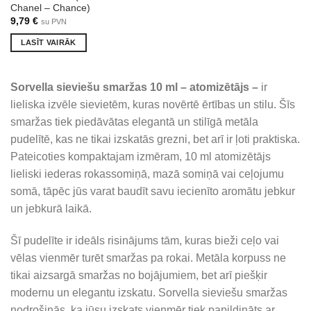
Chanel – Chance)
9,79
€
su PVN
LASĪT VAIRĀK
Sorvella sieviešu smaržas 10 ml – atomizētājs –
ir
lieliska izvēle sievietēm, kuras novērtē ērtības un stilu. Šīs
smaržas tiek piedāvātas elegantā un stilīgā metāla
pudelītē, kas ne tikai izskatās grezni, bet arī ir ļoti praktiska.
Pateicoties kompaktajam izmēram, 10 ml atomizētājs
lieliski iederas rokassomiņā, mazā somiņā vai ceļojumu
somā, tāpēc jūs varat baudīt savu iecienīto aromātu jebkur
un jebkurā laikā.
Šī pudelīte ir ideāls risinājums tām, kuras bieži ceļo vai
vēlas vienmēr turēt smaržas pa rokai. Metāla korpuss ne
tikai aizsargā smaržas no bojājumiem, bet arī piešķir
modernu un elegantu izskatu. Sorvella sieviešu smaržas
nodrošinās, ka jūsu izskats vienmēr tiek papildināts ar