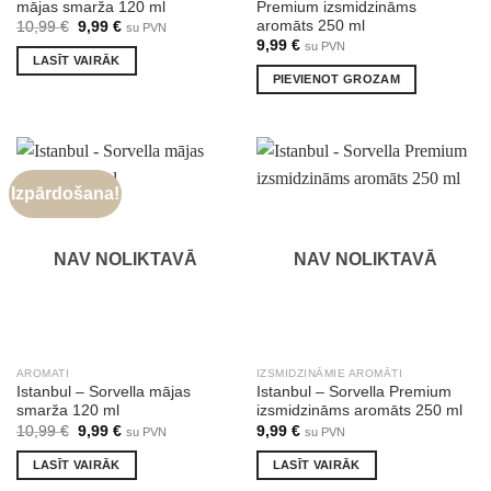
mājas smarža 120 ml
Premium izsmidzināms
aromāts 250 ml
Original
Current
10,99
€
9,99
€
su PVN
price
price
9,99
€
su PVN
was:
is:
LASĪT VAIRĀK
10,99 €.
9,99 €.
PIEVIENOT GROZAM
Izpārdošana!
NAV NOLIKTAVĀ
NAV NOLIKTAVĀ
AROMATI
IZSMIDZINĀMIE AROMĀTI
Istanbul – Sorvella mājas
Istanbul – Sorvella Premium
smarža 120 ml
izsmidzināms aromāts 250 ml
Original
Current
10,99
€
9,99
€
9,99
€
su PVN
su PVN
price
price
was:
is:
LASĪT VAIRĀK
LASĪT VAIRĀK
10,99 €.
9,99 €.