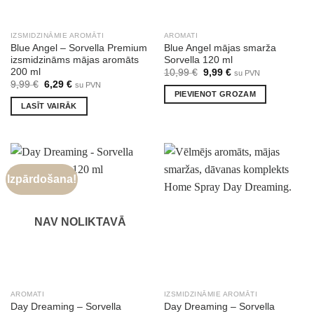
IZSMIDZINĀMIE AROMĀTI
AROMATI
Blue Angel – Sorvella Premium
Blue Angel mājas smarža
izsmidzināms mājas aromāts
Sorvella 120 ml
200 ml
Original
Current
10,99
€
9,99
€
su PVN
price
price
Original
Current
9,99
€
6,29
€
su PVN
was:
is:
price
price
PIEVIENOT GROZAM
10,99 €.
9,99 €.
was:
is:
LASĪT VAIRĀK
9,99 €.
6,29 €.
Izpārdošana!
NAV NOLIKTAVĀ
AROMATI
IZSMIDZINĀMIE AROMĀTI
Day Dreaming – Sorvella
Day Dreaming – Sorvella