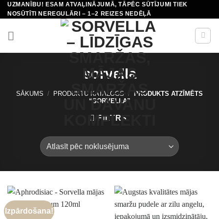
UZMANĪBU! ESAM ATVAĻINĀJUMĀ, TĀPĒC SŪTĪJUMI TIEK
Skip
NOSŪTĪTI NEREGULĀRI – 1–2 REIZES NEDĒĻĀ
to
content
sorvella
SĀKUMS
/
PRODUKTU KATALOGS
/
PRODUKTS ATZĪMĒTS
“SORVELLA”
FILTRS
Izpārdošana!