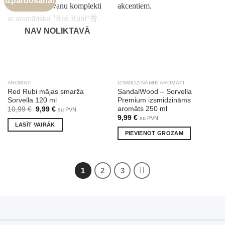
Izpārdošana!
NAV NOLIKTAVĀ
AROMATI
IZSMIDZINĀMIE AROMĀTI
Red Rubi mājas smarža
SandalWood – Sorvella
Sorvella 120 ml
Premium izsmidzināms
aromāts 250 ml
Original
Current
10,99
€
9,99
€
su PVN
price
price
9,99
€
su PVN
was:
is:
LASĪT VAIRĀK
10,99 €.
9,99 €.
PIEVIENOT GROZAM
1
2
3