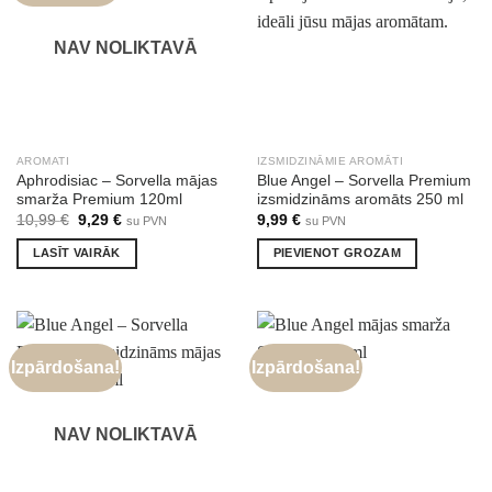
NAV NOLIKTAVĀ
AROMATI
IZSMIDZINĀMIE AROMĀTI
Aphrodisiac – Sorvella mājas
Blue Angel – Sorvella Premium
smarža Premium 120ml
izsmidzināms aromāts 250 ml
Original
Current
10,99
€
9,29
€
9,99
€
su PVN
su PVN
price
price
was:
is:
LASĪT VAIRĀK
PIEVIENOT GROZAM
10,99 €.
9,29 €.
Izpārdošana!
Izpārdošana!
NAV NOLIKTAVĀ