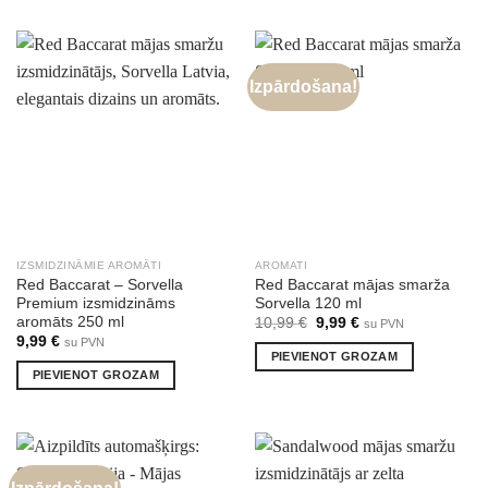
Izpārdošana!
IZSMIDZINĀMIE AROMĀTI
AROMATI
Red Baccarat – Sorvella
Red Baccarat mājas smarža
Premium izsmidzināms
Sorvella 120 ml
aromāts 250 ml
Original
Current
10,99
€
9,99
€
su PVN
price
price
9,99
€
su PVN
was:
is:
PIEVIENOT GROZAM
10,99 €.
9,99 €.
PIEVIENOT GROZAM