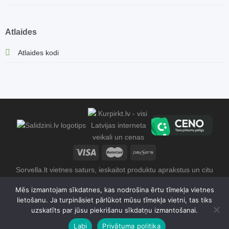
Atlaides
Atlaides kodi
Sorvella.lt vietnes saturs, ieskaitot produktu aprakstus un citu
informāciju, ir aizsargāts ar autortiesībām. Jebkāda satura
Mēs izmantojam sīkdatnes, kas nodrošina ērtu tīmekļa vietnes
kopēšana un izplatīšana bez īpašnieka piekrišanas ir stingri
lietošanu. Ja turpināsiet pārlūkot mūsu tīmekļa vietni, tas tiks
aizliegta. 2026 © Sorvella Latvia | Gretos Zenovaitės -
uzskatīts par jūsu piekrišanu sīkdatņu izmantošanai.
Petkuvienės individuālā darbība 1162831, PVN kods:
Labi
Privātuma politika
LT100016523718