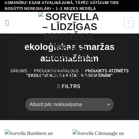
UZMANĪBU! ESAM ATVAĻINĀJUMĀ, TĀPĒC SŪTĪJUMI TIEK
Skip
NOSŪTĪTI NEREGULĀRI – 1–2 REIZES NEDĒĻĀ
to
content
ekoloģiskas smaržas
automašīnām
SĀKUMS
/
PRODUKTU KATALOGS
/
PRODUKTS ATZĪMĒTS
“EKOLOĢISKAS SMARŽAS AUTOMAŠĪNĀM”
FILTRS