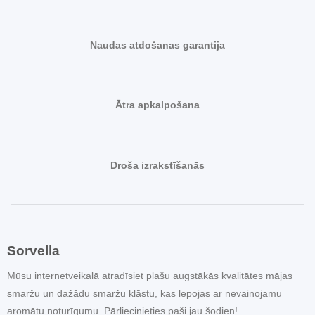
Naudas atdošanas garantija
Ātra apkalpošana
Droša izrakstīšanās
Sorvella
Mūsu internetveikalā atradīsiet plašu augstākās kvalitātes mājas
smaržu un dažādu smaržu klāstu, kas lepojas ar nevainojamu
aromātu noturīgumu. Pārliecinieties paši jau šodien!