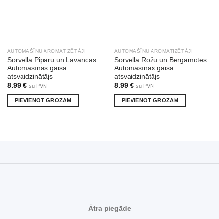
AUTOMAŠĪNU AROMATIZĒTĀJI
AUTOMAŠĪNU AROMATIZĒTĀJI
Sorvella Piparu un Lavandas
Sorvella Rožu un Bergamotes
Automašīnas gaisa
Automašīnas gaisa
atsvaidzinātājs
atsvaidzinātājs
8,99
€
8,99
€
su PVN
su PVN
PIEVIENOT GROZAM
PIEVIENOT GROZAM
Ātra piegāde