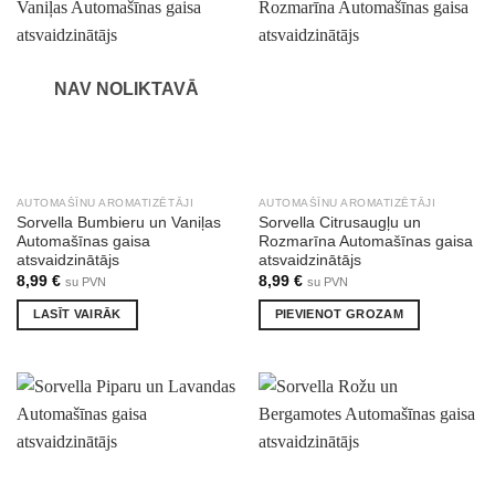
NAV NOLIKTAVĀ
AUTOMAŠĪNU AROMATIZĒTĀJI
AUTOMAŠĪNU AROMATIZĒTĀJI
Sorvella Bumbieru un Vaniļas
Sorvella Citrusaugļu un
Automašīnas gaisa
Rozmarīna Automašīnas gaisa
atsvaidzinātājs
atsvaidzinātājs
8,99
€
8,99
€
su PVN
su PVN
LASĪT VAIRĀK
PIEVIENOT GROZAM