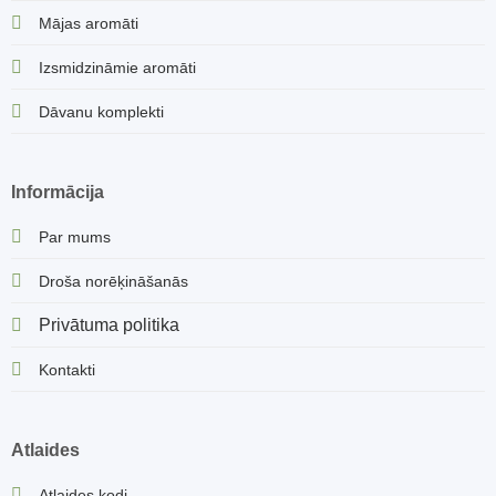
Mājas aromāti
Izsmidzināmie aromāti
Dāvanu komplekti
Informācija
Par mums
Droša norēķināšanās
Privātuma politika
Kontakti
Atlaides
Atlaides kodi