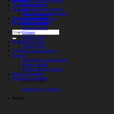
Aromati
2026 gada Sorvella jaunumi
Mājas aromāti
Ķermeņa miglas
Izsmidzināmie aromāti
Smaržas
Automašīnu aromatizētāji
Galaxy kolekcija
Dāvanu komplekti
Mountain kolekcija
Produkti ar atlaidēm
Sieviešu 10ml
Sieviešu 50ml
Meklēt:
Unisex
Unisex 10ml
Ienākt
Vīriešu 10ml
Vīriešu 50ml
0,00
€
Signature kolekcija
Aromati
Automašīnu aromatizētāji
Mājas aromāti
Izsmidzināmie aromāti
Dāvanu komplekti
Produkti ar atlaidēm
Grozs ir tukšs.
Atgriezties uz veikalu
Grozs