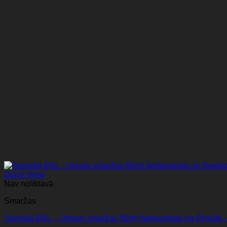
Quick View
Nav noliktavā
Smaržas
Sorvella BAL – Unisex smaržas 50ml (iedvesmots no Byredo –