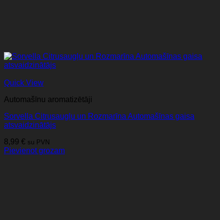
Quick View
Automašīnu aromatizētāji
Sorvella Citrusaugļu un Rozmarīna Automašīnas gaisa
atsvaidzinātājs
8,99
€
su PVN
Pievienot grozam