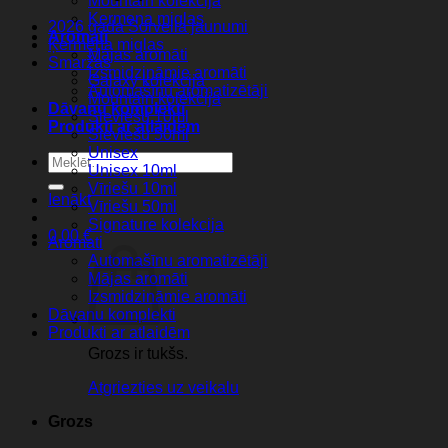
Mountain kolekcija
Ķermeņa miglas
2026 gada Sorvella jaunumi
Aromati
Ķermeņa miglas
Mājas aromāti
Smaržas
Izsmidzināmie aromāti
Galaxy kolekcija
Automašīnu aromatizētāji
Mountain kolekcija
Dāvanu komplekti
Sieviešu 10ml
Produkti ar atlaidēm
Sieviešu 50ml
Unisex
Meklēt:
Unisex 10ml
Vīriešu 10ml
Ienākt
Vīriešu 50ml
Signature kolekcija
0,00
€
Aromati
Automašīnu aromatizētāji
Mājas aromāti
Izsmidzināmie aromāti
Dāvanu komplekti
Produkti ar atlaidēm
Grozs ir tukšs.
Atgriezties uz veikalu
Grozs