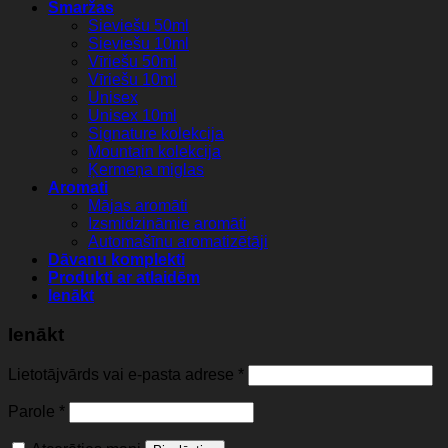
Smaržas
Sieviešu 50ml
Sieviešu 10ml
Vīriešu 50ml
Vīriešu 10ml
Unisex
Unisex 10ml
Signature kolekcija
Mountain kolekcija
Ķermeņa miglas
Aromati
Mājas aromāti
Izsmidzināmie aromāti
Automašīnu aromatizētāji
Dāvanu komplekti
Produkti ar atlaidēm
Ienākt
Ienākt
Lietotājvārds vai e-pasta adrese
*
Parole
*