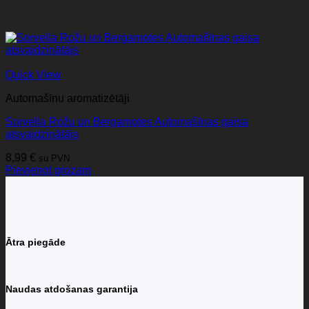
Quick View
Automašīnu aromatizētāji
Sorvella Rožu un Bergamotes Automašīnas gaisa
atsvaidzinātājs
8,99
€
su PVN
Pievienot grozam
Ātra piegāde
Naudas atdošanas garantija