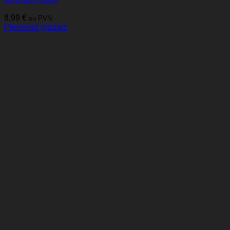
atsvaidzinātājs
8,99
€
su PVN
Pievienot grozam