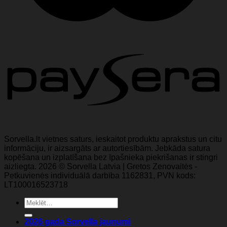
Sorvella.lt vietnes saturs, ieskaitot produktu aprakstus un citu
informāciju, ir aizsargāts ar autortiesībām. Jebkāda satura
kopēšana un izplatīšana bez īpašnieka piekrišanas ir stingri
aizliegta. 2026 © Sorvella Latvia | Gretos Zenovaitės -
Petkuvienės individuālā darbība 1162831, PVN kods:
LT100016523718
Meklēt:
2026 gada Sorvella jaunumi