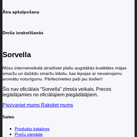
Ātra apkalpošana
Droša izrakstīšanās
Sorvella
Mūsu internetveikalā atradīsiet plašu augstākās kvalitātes mājas
smaržu un dažādu smaržu klāstu, kas lepojas ar nevainojamu
aromātu noturīgumu. Pārliecinieties paši jau šodien!
Šis nav oficiālais “Sorvella” zīmola veikals. Preces
iegādājamies no oficiālajiem piegādātājiem.
Piezvaniet mums
Rakstiet mums
Saites
Produktu katalogs
Preču piegāde