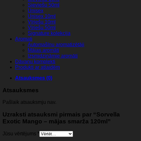
Sieviešu 50ml
Unisex
Unisex 10ml
Vīriešu 10ml
Vīriešu 50ml
Signature kolekcija
Aromati
Automašīnu aromatizētāji
Mājas aromāti
Izsmidzināmie aromāti
Dāvanu komplekti
Produkti ar atlaidēm
Atsauksmes (0)
Atsauksmes
Pašlaik atsauksmju nav.
Uzraksti atsauksmi pirmais par “Sorvella
Exotic Mango – mājas smarža 120ml”
Jūsu vērtējums
*