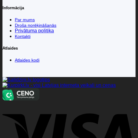
Informācija
Par mums
Droša norēķināšanās
Privātuma politika
Kontakti
Atlaides
Atlaides kodi