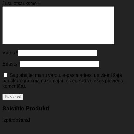
Jūsu atsauksme
*
Vārds
*
Epasts
*
Saglabājiet manu vārdu, e-pasta adresi un vietni šajā
pārlūkprogrammā nākamajai reizei, kad vēlēšos pievienot
komentāru.
Saistītie Produkti
Izpārdošana!