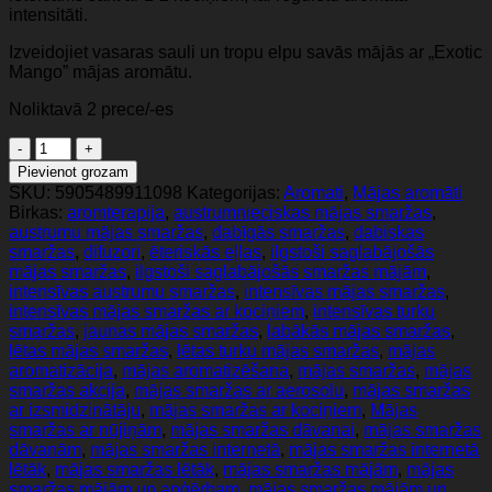
intensitāti.
Izveidojiet vasaras sauli un tropu elpu savās mājās ar „Exotic
Mango” mājas aromātu.
Noliktavā 2 prece/-es
Sorvella
Exotic
Pievienot grozam
Mango
SKU:
5905489911098
Kategorijas:
Aromati
,
Mājas aromāti
-
Birkas:
aromterapija
,
austrumnieciskas mājas smaržas
,
mājas
austrumu mājas smaržas
,
dabīgās smaržas
,
dabiskas
smarža
smaržas
,
difuzori
,
ēteriskās eļļas
,
ilgstoši saglabājošās
120ml
mājas smaržas
,
ilgstoši saglabājošās smaržas mājām
,
daudzums
intensīvas austrumu smaržas
,
intensīvas mājas smaržas
,
intensīvas mājas smaržas ar kociņiem
,
intensīvas turku
smaržas
,
jaunas mājas smaržas
,
labākās mājas smaržas
,
lētas mājas smaržas
,
lētas turku mājas smaržas
,
mājas
aromatizācija
,
mājas aromatizēšana
,
mājas smaržas
,
mājas
smaržas akcija
,
mājas smaržas ar aerosolu
,
mājas smaržas
ar izsmidzinātāju
,
mājas smaržas ar kociņiem
,
Mājas
smaržas ar nūjiņām
,
mājas smaržas dāvanai
,
mājas smaržas
dāvanām
,
mājas smaržas internetā
,
mājas smaržas internetā
lētāk
,
mājas smaržas lētāk
,
mājas smaržas mājām
,
mājas
smaržas mājām un apģērbam
,
mājas smaržas mājām un