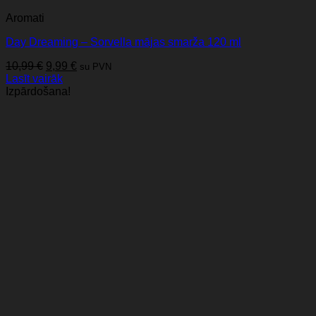
Aromati
Day Dreaming – Sorvella mājas smarža 120 ml
Original
Current
10,99
€
9,99
€
su PVN
price
price
Lasīt vairāk
was:
is:
Izpārdošana!
10,99 €.
9,99 €.