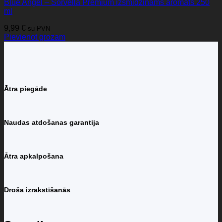
Blue Angel – Sorvella Premium izsmidzināms aromāts 250
ml
9,99
€
su PVN
Pievienot grozam
Ātra piegāde
Naudas atdošanas garantija
Ātra apkalpošana
Droša izrakstīšanās