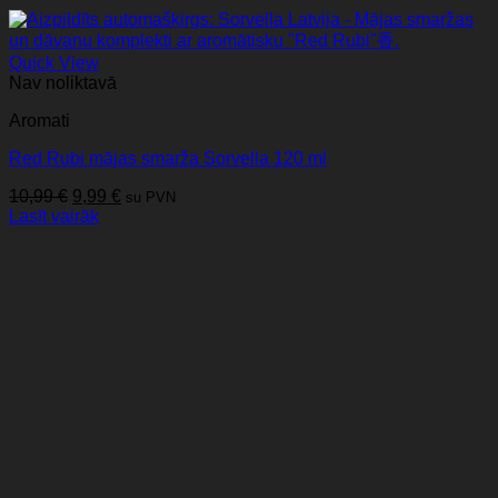
Quick View
Nav noliktavā
Aromati
Red Rubi mājas smarža Sorvella 120 ml
Original
Current
10,99
€
9,99
€
su PVN
price
price
Lasīt vairāk
was:
is:
10,99 €.
9,99 €.