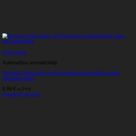
Quick View
Automašīnu aromatizētāji
Sorvella Citrusaugļu un Rozmarīna Automašīnas gaisa
atsvaidzinātājs
8,99
€
su PVN
Pievienot grozam