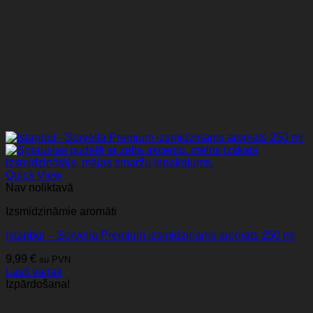
Quick View
Nav noliktavā
Izsmidzināmie aromāti
Istanbul – Sorvella Premium izsmidzināms aromāts 250 ml
9,99
€
su PVN
Lasīt vairāk
Izpārdošana!