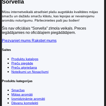
Sorvella
Mūsu internetveikalā atradīsiet plašu augstākās kvalitātes mājas
smaržu un dažādu smaržu klāstu, kas lepojas ar nevainojamu
aromātu noturīgumu. Pārliecinieties paši jau šodien!
Šis nav oficiālais “Sorvella” zīmola veikals. Preces
iegādājamies no oficiālajiem piegādātājiem.
Piezvaniet mums
Rakstiet mums
Saites
Produktu katalogs
Preču piegāde
Preču atgriešana
Noteikumi un Nosacījumi
Produktu kategorijas
Smaržas
Mājas aromāti
Izsmidzināmie aromāti
Dāvanu komplekti