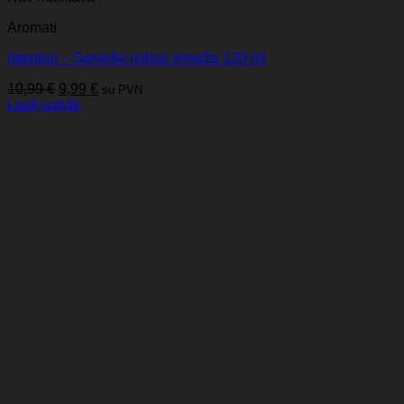
Aromati
Istanbul – Sorvella mājas smarža 120 ml
Original
Current
10,99
€
9,99
€
su PVN
price
price
Lasīt vairāk
was:
is:
10,99 €.
9,99 €.