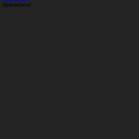
was:
is:
Izpārdošana!
10,99 €.
9,99 €.