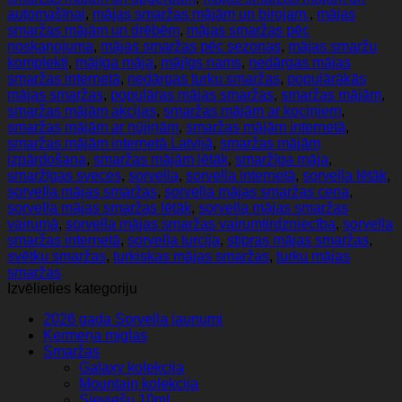
automašīnai
,
mājas smaržas mājām un birojam.
,
mājas
smaržas mājām un drēbēm
,
mājas smaržas pēc
noskaņojuma
,
mājas smaržas pēc sezonas
,
mājas smaržu
komplekti
,
mājīga māja
,
mājīgs nams
,
nedārgas mājas
smaržas internetā
,
nedārgas turku smaržas
,
populārākās
mājas smaržas
,
populāras mājas smaržas
,
smaržas mājām
,
smaržas mājām akcijas
,
smaržas mājām ar kociņiem
,
smaržas mājām ar nūjiņām
,
smaržas mājām internetā
,
smaržas mājām internetā Latvijā
,
smaržas mājām
izpārdošana
,
smaržas mājām lētāk
,
smaržīga māja
,
smaržīgas sveces
,
sorvella
,
sorvella internetā
,
sorvella lētāk
,
sorvella mājas smaržas
,
sorvella mājas smaržas cena
,
sorvella mājas smaržas lētāk
,
sorvella mājas smaržas
vairumā
,
sorvella mājas smaržas vairumtirdzniecība
,
sorvella
smaržas internetā
,
sorvella turcija
,
stipras mājas smaržas
,
svētku smaržas
,
turkiskas mājas smaržas
,
turku mājas
smaržas
Izvēlieties kategoriju
2026 gada Sorvella jaunumi
Ķermeņa miglas
Smaržas
Galaxy kolekcija
Mountain kolekcija
Sieviešu 10ml