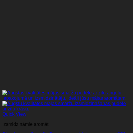
Quick View
Izsmidzināmie aromāti