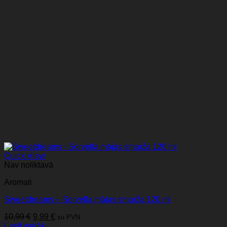
Quick View
Nav noliktavā
Aromati
Sweetdreams – Sorvella mājas smarža 120 ml
Original
Current
10,99
€
9,99
€
su PVN
price
price
Lasīt vairāk