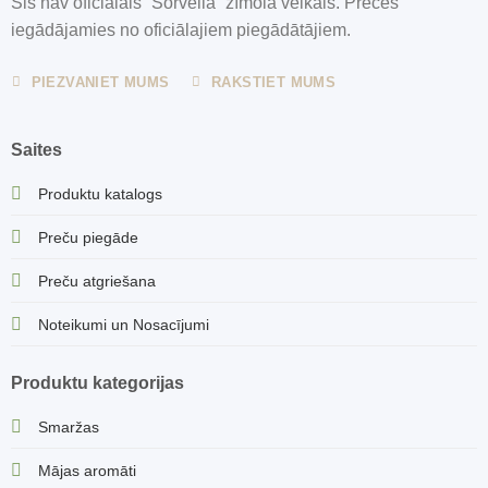
Šis nav oficiālais “Sorvella” zīmola veikals. Preces
iegādājamies no oficiālajiem piegādātājiem.
PIEZVANIET MUMS
RAKSTIET MUMS
Saites
Produktu katalogs
Preču piegāde
Preču atgriešana
Noteikumi un Nosacījumi
Produktu kategorijas
Smaržas
Mājas aromāti