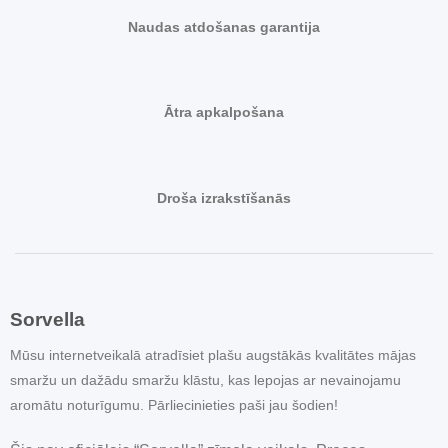
Naudas atdošanas garantija
Ātra apkalpošana
Droša izrakstīšanās
Sorvella
Mūsu internetveikalā atradīsiet plašu augstākās kvalitātes mājas
smaržu un dažādu smaržu klāstu, kas lepojas ar nevainojamu
aromātu noturīgumu. Pārliecinieties paši jau šodien!