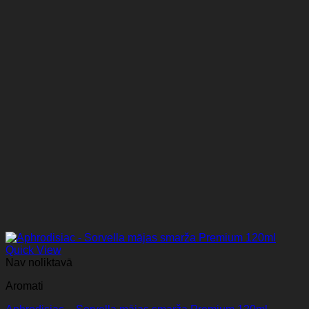
Quick View
Nav noliktavā
Aromati