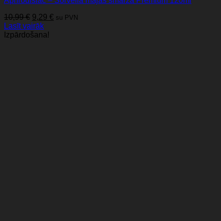
Aphrodisiac – Sorvella mājas smarža Premium 120ml
Original
Current
10,99
€
9,29
€
su PVN
price
price
Lasīt vairāk
was:
is:
Izpārdošana!
10,99 €.
9,29 €.