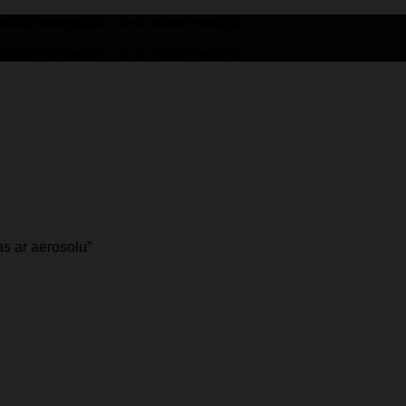
tīti neregulāri – 1–2 reizes nedēļā
tīti neregulāri – 1–2 reizes nedēļā
s ar aerosolu”