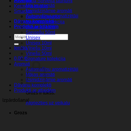
Aromati
2026 gada Sorvella jaunumi
Mājas aromāti
Ķermeņa miglas
Izsmidzināmie aromāti
Smaržas
Automašīnu aromatizētāji
Galaxy kolekcija
Dāvanu komplekti
Mountain kolekcija
Produkti ar atlaidēm
Sieviešu 10ml
Sieviešu 50ml
Meklēt:
Unisex
Unisex 10ml
Ienākt
Vīriešu 10ml
Vīriešu 50ml
0,00
€
Signature kolekcija
Aromati
Automašīnu aromatizētāji
Mājas aromāti
Izsmidzināmie aromāti
Dāvanu komplekti
Produkti ar atlaidēm
Grozs ir tukšs.
Izpārdošana!
Atgriezties uz veikalu
Grozs