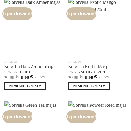
Izpārdošana!
Izpārdošana!
AROMATI
AROMATI
Sorvella Dark Amber mājas
Sorvella Exotic Mango –
smarža 120ml
mājas smarža 120ml
Original
Current
Original
Current
10,99
€
9,99
€
10,99
€
9,99
€
su PVN
su PVN
price
price
price
price
was:
is:
was:
is:
PIEVIENOT GROZAM
PIEVIENOT GROZAM
10,99 €.
9,99 €.
10,99 €.
9,99 €.
Izpārdošana!
Izpārdošana!