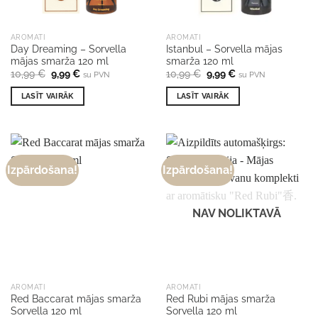
AROMATI
AROMATI
Day Dreaming – Sorvella
Istanbul – Sorvella mājas
mājas smarža 120 ml
smarža 120 ml
Original
Current
Original
Current
10,99
€
9,99
€
10,99
€
9,99
€
su PVN
su PVN
price
price
price
price
was:
is:
was:
is:
LASĪT VAIRĀK
LASĪT VAIRĀK
10,99 €.
9,99 €.
10,99 €.
9,99 €.
Izpārdošana!
Izpārdošana!
NAV NOLIKTAVĀ
AROMATI
AROMATI
Red Baccarat mājas smarža
Red Rubi mājas smarža
Sorvella 120 ml
Sorvella 120 ml