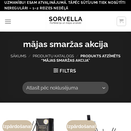
Skip
UZMANĪBU! ESAM ATVAĻINĀJUMĀ, TĀPĒC SŪTĪJUMI TIEK NOSŪTĪTI
NEREGULĀRI – 1–2 REIZES NEDĒĻĀ
to
content
mājas smaržas akcija
SĀKUMS
/
PRODUKTU KATALOGS
/
PRODUKTS ATZĪMĒTS
“MĀJAS SMARŽAS AKCIJA”
FILTRS
Izpārdošana!
Izpārdošana!