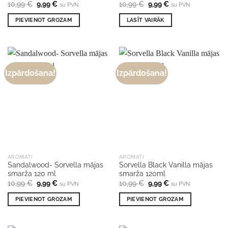
Original
Current
Original
Current
10,99
€
9,99
€
10,99
€
9,99
€
su PVN
su PVN
price
price
price
price
was:
is:
was:
is:
PIEVIENOT GROZAM
LASĪT VAIRĀK
10,99 €.
9,99 €.
10,99 €.
9,99 €.
Izpārdošana!
Izpārdošana!
AROMATI
AROMATI
Sandalwood- Sorvella mājas
Sorvella Black Vanilla mājas
smarža 120 ml
smarža 120ml
Original
Current
Original
Current
10,99
€
9,99
€
10,99
€
9,99
€
su PVN
su PVN
price
price
price
price
was:
is:
was:
is:
PIEVIENOT GROZAM
PIEVIENOT GROZAM
10,99 €.
9,99 €.
10,99 €.
9,99 €.