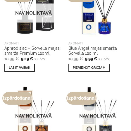
NAV NOLIKTAVĀ
AROMATI
AROMATI
Aphrodisiac – Sorvella mājas
Blue Angel mājas smarža
smarža Premium 120ml
Sorvella 120 ml
Original
Current
Original
Current
10,99
€
9,29
€
10,99
€
9,99
€
su PVN
su PVN
price
price
price
price
was:
is:
was:
is:
LASĪT VAIRĀK
PIEVIENOT GROZAM
10,99 €.
9,29 €.
10,99 €.
9,99 €.
Izpārdošana!
Izpārdošana!
NAV NOLIKTAVĀ
NAV NOLIKTAVĀ