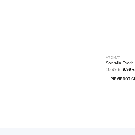
AROMATI
Sorvella Exoti
Origin
10,99
€
9,99
€
price
was:
PIEVIENOT 
10,99 