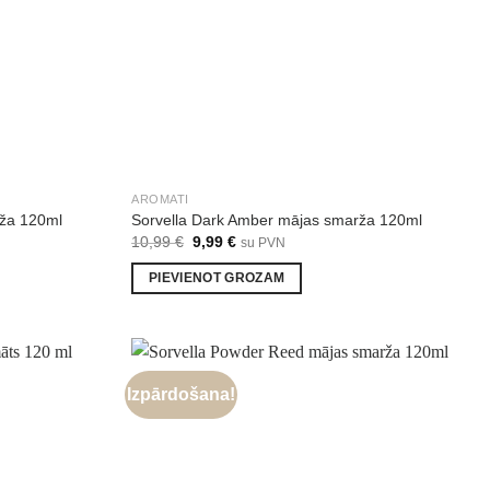
AROMATI
rža 120ml
Sorvella Dark Amber mājas smarža 120ml
Original
Current
10,99
€
9,99
€
su PVN
price
price
was:
is:
PIEVIENOT GROZAM
10,99 €.
9,99 €.
Izpārdošana!