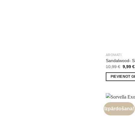
AROMATI
Sandalwood- S
Origin
10,99
€
9,99
€
price
was:
PIEVIENOT 
10,99 
Izpārdošana!