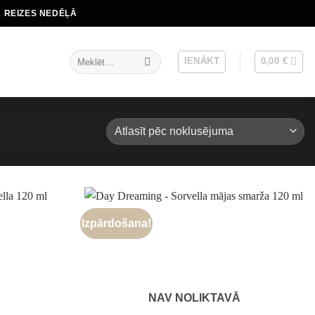
2 REIZES NEDĒĻĀ
Meklēt:
IENĀKT
0,00
€
Izpārdošana!
NAV NOLIKTAVĀ