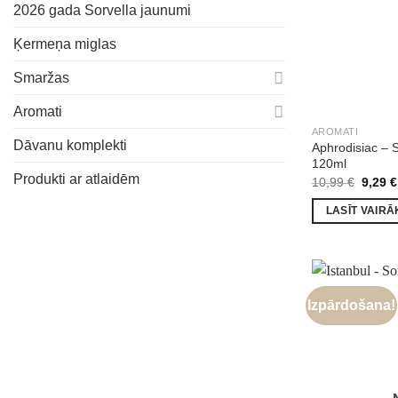
2026 gada Sorvella jaunumi
Ķermeņa miglas
Smaržas
Aromati
AROMATI
Dāvanu komplekti
Aphrodisiac – 
120ml
Produkti ar atlaidēm
Origin
10,99
€
9,29
€
price
was:
LASĪT VAIRĀ
10,99 
Izpārdošana!