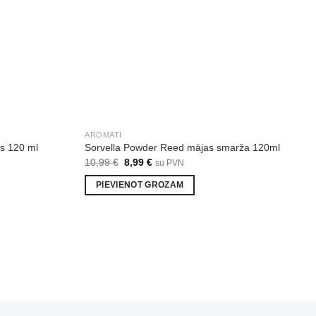
AROMATI
s 120 ml
Sorvella Powder Reed mājas smarža 120ml
Original
Current
10,99
€
8,99
€
su PVN
price
price
was:
is:
PIEVIENOT GROZAM
10,99 €.
8,99 €.