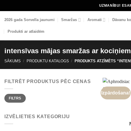
Skip
UZMANĪBU! ESAM
to
content
2026 gada Sorvella jaunumi
Smaržas
Aromati
Dāvanu ko
Produkti ar atlaidēm
intensīvas mājas smaržas ar kociņiem
SĀKUMS
/
PRODUKTU KATALOGS
/
PRODUKTS ATZĪMĒTS “INTEN
FILTRĒT PRODUKTUS PĒC CENAS
Izpārdošana!
Min.
Maks.
FILTRS
cena
cena
IZVĒLIETIES KATEGORIJU