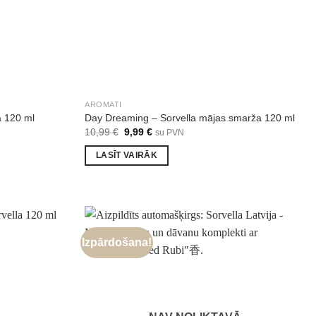
AROMATI
a 120 ml
Day Dreaming – Sorvella mājas smarža 120 ml
Original
Current
10,99
€
9,99
€
su PVN
price
price
was:
is:
LASĪT VAIRĀK
10,99 €.
9,99 €.
Izpārdošana!