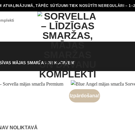
 ATVAĻINĀJUMĀ, TĀPĒC SŪTĪJUMI TIEK NOSŪTĪTI NEREGULĀRI – 1–
mplekti
SĪVAS MĀJAS SMARŽAS AR KOCIŅIEM”
Izpārdošana!
NAV NOLIKTAVĀ