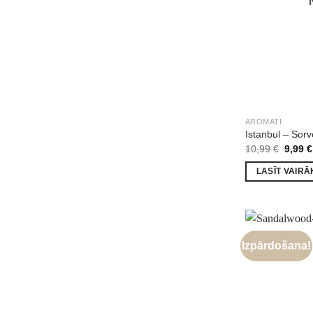
AROMATI
Istanbul – Sor
Origin
10,99
€
9,99
€
price
was:
LASĪT VAIRĀ
10,99 
Izpārdošana!