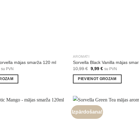
AROMATI
orvella mājas smarža 120 ml
Sorvella Black Vanilla mājas sma
al
Current
Original
Current
10,99
€
9,99
€
su PVN
su PVN
price
price
price
is:
was:
is:
GROZAM
PIEVIENOT GROZAM
€.
9,99 €.
10,99 €.
9,99 €.
Izpārdošana!