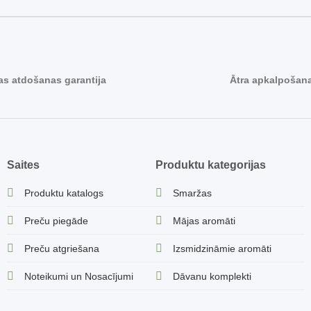
s atdošanas garantija
Ātra apkalpošan
Saites
Produktu kategorijas
Produktu katalogs
Smaržas
Preču piegāde
Mājas aromāti
Preču atgriešana
Izsmidzināmie aromāti
Noteikumi un Nosacījumi
Dāvanu komplekti