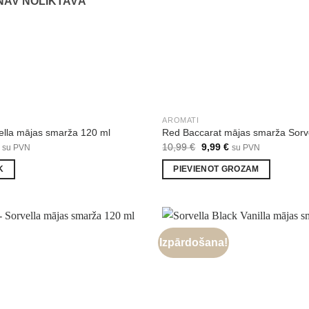
NAV NOLIKTAVĀ
AROMATI
vella mājas smarža 120 ml
Red Baccarat mājas smarža Sorve
al
Current
Original
Current
10,99
€
9,99
€
su PVN
su PVN
price
price
price
is:
was:
is:
K
PIEVIENOT GROZAM
€.
9,99 €.
10,99 €.
9,99 €.
Izpārdošana!