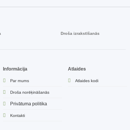
a
Droša izrakstīšanās
Informācija
Atlaides
Par mums
Atlaides kodi
Droša norēķināšanās
Privātuma politika
Kontakti