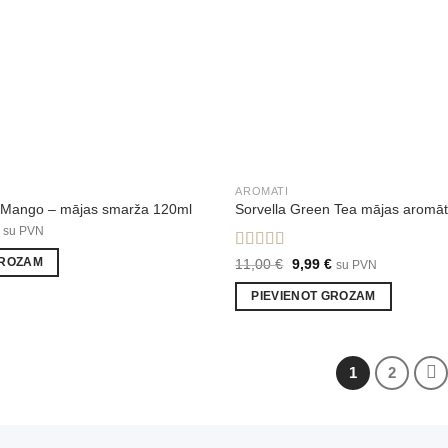
AROMATI
c Mango – mājas smarža 120ml
Sorvella Green Tea mājas aromāt
al
Current
su PVN
price
is:
Novērtēts ar
Original
Current
11,00
€
9,99
€
GROZAM
su PVN
€.
9,99 €.
price
price
5.00
no 5
was:
is:
PIEVIENOT GROZAM
11,00 €.
9,99 €.
1
2