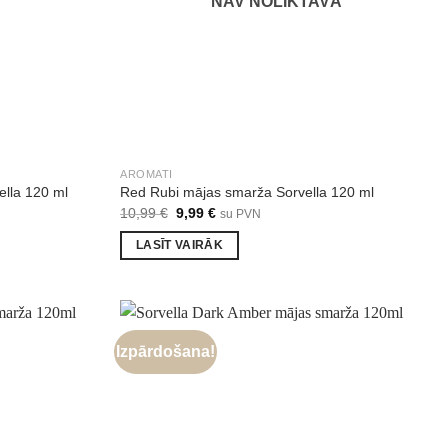
NAV NOLIKTAVĀ
AROMATI
lla 120 ml
Red Rubi mājas smarža Sorvella 120 ml
Original
Current
10,99
€
9,99
€
su PVN
price
price
was:
is:
LASĪT VAIRĀK
10,99 €.
9,99 €.
Izpārdošana!