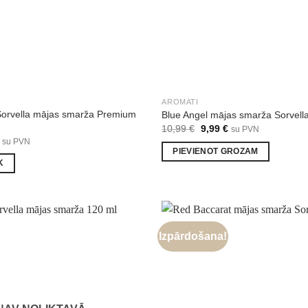
AROMATI
Sorvella mājas smarža Premium
Blue Angel mājas smarža Sorvell
Original
Current
10,99
€
9,99
€
su PVN
price
price
al
Current
su PVN
was:
is:
price
PIEVIENOT GROZAM
10,99 €.
9,99 €.
is:
K
€.
9,29 €.
Izpārdošana!