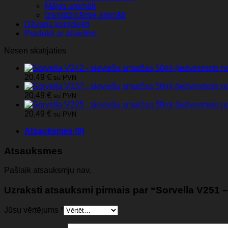
Mājas aromāti
Izsmidzināmie aromāti
Dāvanu komplekti
Produkti ar atlaidēm
Nesen skatījāties
20,49
€
su PVN
20,49
€
su PVN
20,49
€
su PVN
Atsauksmes (0)
Atsauksmes
Pašlaik atsauksmju nav.
Uzraksti atsauksmi pirmais par “Sorvella V251 
Jūsu vērtējums
*