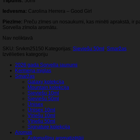
Tilpums:
50ml
Iedvesma:
Carolina Herrera – Good Girl
Piezīme:
Preču zīmes un nosaukumi, kas minēti aprakstā, ir pa
Sorvella zīmola aromātu.
Nav noliktavā
SKU:
Srvkm25150
Kategorijas:
Sieviešu 50ml
,
Smaržas
Izvēlieties kategoriju
2026 gada Sorvella jaunumi
Ķermeņa miglas
Smaržas
Galaxy kolekcija
Mountain kolekcija
Sieviešu 10ml
Sieviešu 50ml
Unisex
Unisex 10ml
Vīriešu 10ml
Vīriešu 50ml
Signature kolekcija
Aromati
Automašīnu aromatizētāji