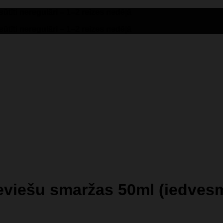
tīti neregulāri – 1–2 reizes nedēļā
tīti neregulāri – 1–2 reizes nedēļā
ieviešu smaržas 50ml (iedves