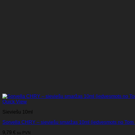
Quick View
Sieviešu 10ml
Sorvella CHRY – sieviešu smaržas 10ml (iedvesmots no Tom F
9,79
€
su PVN