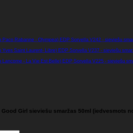
Sorvella V242 - sieviešu sm
Sorvella V237 - sieviešu sma
Sorvella V225 - sieviešu s
– Good Girl sieviešu smaržas 50ml (iedvesmots no