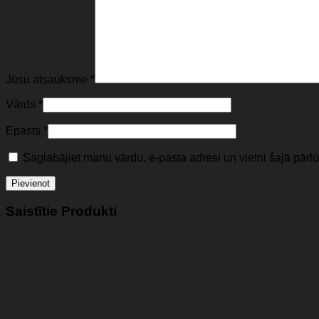
Jūsu atsauksme
*
Vārds
*
Epasts
*
Saglabājiet manu vārdu, e-pasta adresi un vietni šajā pār
Saistītie Produkti