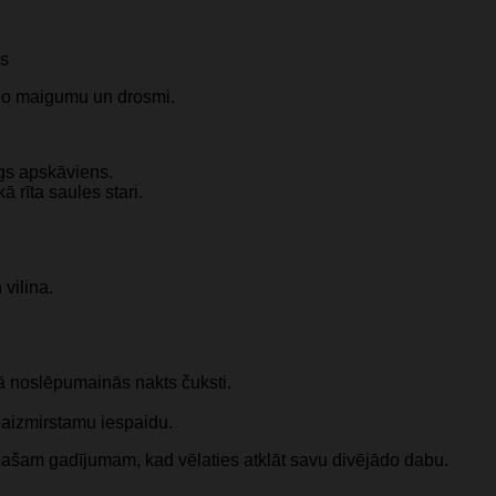
es
eno maigumu un drosmi.
gs apskāviens.
 rīta saules stari.
vilina.
ā noslēpumainās nakts čuksti.
eaizmirstamu iespaidu.
īpašam gadījumam, kad vēlaties atklāt savu divējādo dabu.