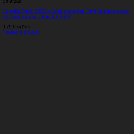
Smaržas
Sorvella Fresh S656 – vīriešu smaržas 10ml (iedvesmots no
Pacco Rabanne – Invictus) EDP
9,79
€
su PVN
Pievienot grozam