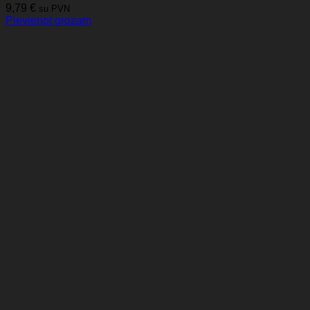
9,79
€
su PVN
Pievienot grozam