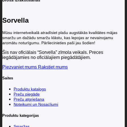
Droša izrakstīšanās
Sorvella
Mūsu internetveikalā atradīsiet plašu augstākās kvalitātes mājas
smaržu un dažādu smaržu klāstu, kas lepojas ar nevainojamu
aromātu noturīgumu. Pārliecinieties paši jau šodien!
Šis nav oficiālais “Sorvella” zīmola veikals. Preces
iegādājamies no oficiālajiem piegādātājiem.
Piezvaniet mums
Rakstiet mums
Saites
Produktu katalogs
Preču piegāde
Preču atgriešana
Noteikumi un Nosacījumi
Produktu kategorijas
Smaržas