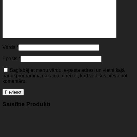
Vārds
*
Epasts
*
Saglabājiet manu vārdu, e-pasta adresi un vietni šajā
pārlūkprogrammā nākamajai reizei, kad vēlēšos pievienot
komentāru.
Saistītie Produkti