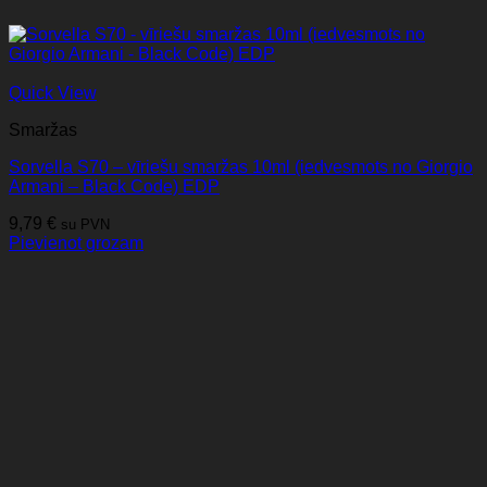
Quick View
Smaržas
Sorvella S70 – vīriešu smaržas 10ml (iedvesmots no Giorgio
Armani – Black Code) EDP
9,79
€
su PVN
Pievienot grozam