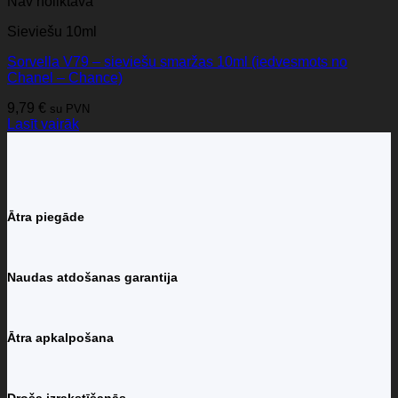
Nav noliktavā
Sieviešu 10ml
Sorvella V79 – sieviešu smaržas 10ml (iedvesmots no
Chanel – Chance)
9,79
€
su PVN
Lasīt vairāk
Ātra piegāde
Naudas atdošanas garantija
Ātra apkalpošana