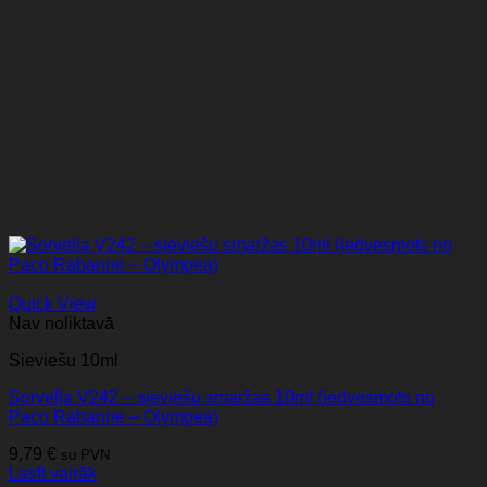
Quick View
Nav noliktavā
Sieviešu 10ml
Sorvella V242 – sieviešu smaržas 10ml (iedvesmots no
Paco Rabanne – Olympea)
9,79
€
su PVN
Lasīt vairāk