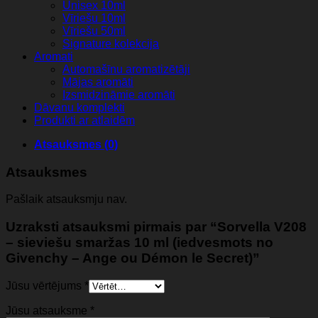
Unisex 10ml
Vīriešu 10ml
Vīriešu 50ml
Signature kolekcija
Aromati
Automašīnu aromatizētāji
Mājas aromāti
Izsmidzināmie aromāti
Dāvanu komplekti
Produkti ar atlaidēm
Atsauksmes (0)
Atsauksmes
Pašlaik atsauksmju nav.
Uzraksti atsauksmi pirmais par “Sorvella V208
– sieviešu smaržas 10 ml (iedvesmots no
Givenchy – Ange ou Démon le Secret)”
Jūsu vērtējums
*
Jūsu atsauksme
*