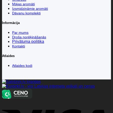
Mājas aromāti
Izsmidzināmie aromāti
Dāvanu komplekti
Informācija
Par mums
Droša norēķināšanās
Privātuma politika
Kontakti
Atlaides
Atlaides kodi