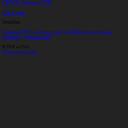
Quick View
Smaržas
Sorvella CRD – Unisex smaržas 10ml (iedvesmots no
CREED – Aventus) EDP
9,79
€
su PVN
Pievienot grozam