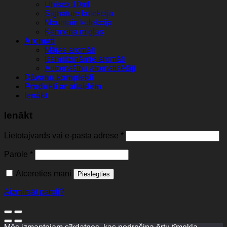
Unisex 10ml
Signature kolekcija
Mountain kolekcija
Ķermeņa miglas
Aromati
Mājas aromāti
Izsmidzināmie aromāti
Automašīnu aromatizētāji
Dāvanu komplekti
Produkti ar atlaidēm
Ienākt
Ienākt
Lietotājvārds vai e-pasta adrese
*
Parole
*
Atcerēties mani
Pieslēgties
Aizmirsāt paroli?