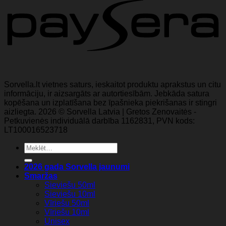
Sorvella.lt vietnes saturs, ieskaitot produktu aprakstus un citu
informāciju, ir aizsargāts ar autortiesībām. Jebkāda satura
kopēšana un izplatīšana bez īpašnieka piekrišanas ir stingri
aizliegta. 2026 © Sorvella Latvia | Gretos Zenovaitės -
Petkuvienės individuālā darbība 1162831, PVN kods:
LT100016523718
Meklēt:
2026 gada Sorvella jaunumi
Smaržas
Sieviešu 50ml
Sieviešu 10ml
Vīriešu 50ml
Vīriešu 10ml
Unisex