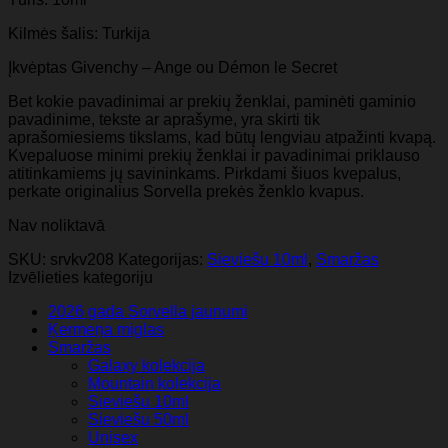
Kilmės šalis: Turkija
Įkvėptas Givenchy – Ange ou Démon le Secret
Bet kokie pavadinimai ar prekių ženklai, paminėti gaminio
pavadinime, tekste ar aprašyme, yra skirti tik
aprašomiesiems tikslams, kad būtų lengviau atpažinti kvapą.
Kvepaluose minimi prekių ženklai ir pavadinimai priklauso
atitinkamiems jų savininkams. Pirkdami šiuos kvepalus,
perkate originalius Sorvella prekės ženklo kvapus.
Nav noliktavā
SKU:
srvkv208
Kategorijas:
Sieviešu 10ml
,
Smaržas
Izvēlieties kategoriju
2026 gada Sorvella jaunumi
Ķermeņa miglas
Smaržas
Galaxy kolekcija
Mountain kolekcija
Sieviešu 10ml
Sieviešu 50ml
Unisex