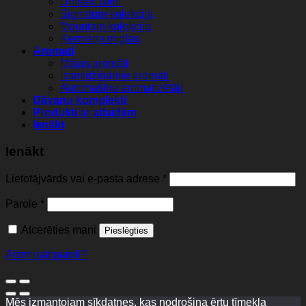
Unisex 10ml
Signature kolekcija
Mountain kolekcija
Ķermeņa miglas
Aromati
Mājas aromāti
Izsmidzināmie aromāti
Automašīnu aromatizētāji
Dāvanu komplekti
Produkti ar atlaidēm
Ienākt
Ienākt
Lietotājvārds vai e-pasta adrese
*
Parole
*
Atcerēties mani
Pieslēgties
Aizmirsāt paroli?
Mēs izmantojam sīkdatnes, kas nodrošina ērtu tīmekļa