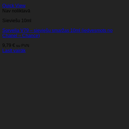
Quick View
Nav noliktavā
Sieviešu 10ml
Sorvella V79 – sieviešu smaržas 10ml (iedvesmots no
Chanel – Chance)
9,79
€
su PVN
Lasīt vairāk