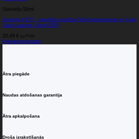
Sieviešu 50ml
Sorvella V237 – sieviešu smaržas 50ml (iedvesmots no Yves
Saint Laurent- Libre) EDP
20,49
€
su PVN
Pievienot grozam
Ātra piegāde
Naudas atdošanas garantija
Ātra apkalpošana
Droša izrakstīšanās