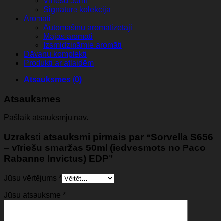
Vīriešu 50ml
Signature kolekcija
Aromati
Automašīnu aromatizētāji
Mājas aromāti
Izsmidzināmie aromāti
Dāvanu komplekti
Produkti ar atlaidēm
Atsauksmes (0)
Atsauksmes
Pašlaik atsauksmju nav.
Uzraksti atsauksmi pirmais par “Sorvella S656
– vīriešu smaržas 50ml (iedvesmots no Paco
Rabanne Invictus) EDP”
Jūsu vērtējums
*
Jūsu atsauksme
*