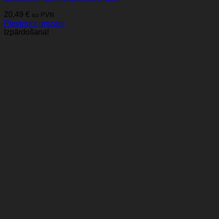
20,49
€
su PVN
Pievienot grozam
Izpārdošana!