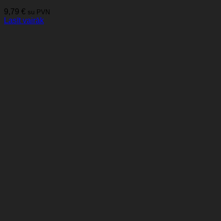
9,79
€
su PVN
Lasīt vairāk