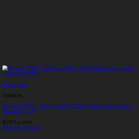
Quick View
Smaržas
Sorvella S530 – vīriešu smaržas 10ml (iedvesmots no Dior –
Sauvage) EDP
9,79
€
su PVN
Pievienot grozam