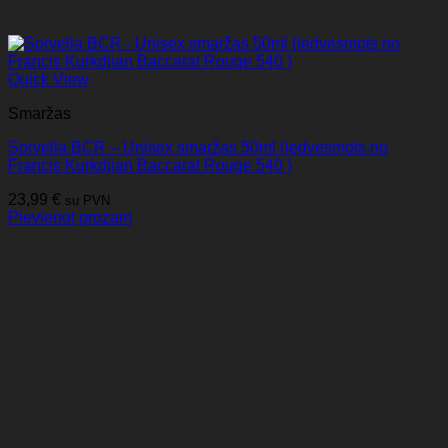
Quick View
Smaržas
Sorvella BCR – Unisex smaržas 50ml (iedvesmots no
Francis Kurkdjian Baccarat Rouge 540 )
23,99
€
su PVN
Pievienot grozam