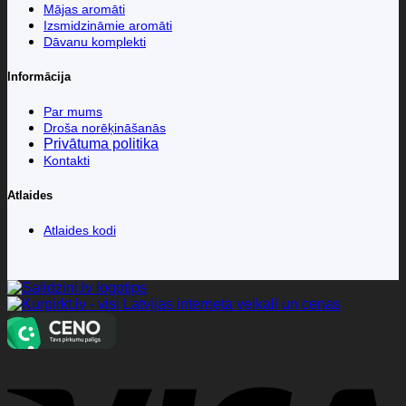
Mājas aromāti
Izsmidzināmie aromāti
Dāvanu komplekti
Informācija
Par mums
Droša norēķināšanās
Privātuma politika
Kontakti
Atlaides
Atlaides kodi