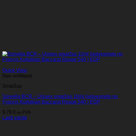
Quick View
Nav noliktavā
Smaržas
Sorvella BCR – Unisex smaržas 10ml (iedvesmots no
Francis Kurkdjian Baccarat Rouge 540 ) EDP
9,79
€
su PVN
Lasīt vairāk