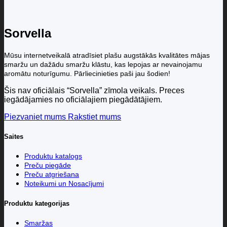
Sorvella
Mūsu internetveikalā atradīsiet plašu augstākās kvalitātes mājas
smaržu un dažādu smaržu klāstu, kas lepojas ar nevainojamu
aromātu noturīgumu. Pārliecinieties paši jau šodien!
Šis nav oficiālais “Sorvella” zīmola veikals. Preces
iegādājamies no oficiālajiem piegādātājiem.
Piezvaniet mums
Rakstiet mums
Saites
Produktu katalogs
Preču piegāde
Preču atgriešana
Noteikumi un Nosacījumi
Produktu kategorijas
Smaržas