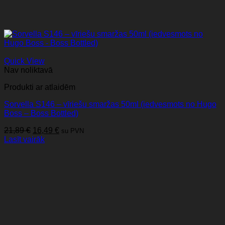
Quick View
Nav noliktavā
Produkti ar atlaidēm
Sorvella S146 – vīriešu smaržas 50ml (iedvesmots no Hugo
Boss – Boss Bottled)
Original
Current
21,89
€
16,49
€
su PVN
price
price
Lasīt vairāk
was:
is:
21,89 €.
16,49 €.