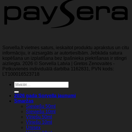
Sorvella.lt vietnes saturs, ieskaitot produktu aprakstus un citu
informāciju, ir aizsargāts ar autortiesībām. Jebkāda satura
kopēšana un izplatīšana bez īpašnieka piekrišanas ir stingri
aizliegta. 2026 © Sorvella Latvia | Gretos Zenovaitės -
Petkuvienės individuālā darbība 1162831, PVN kods:
LT100016523718
Meklēt:
2026 gada Sorvella jaunumi
Smaržas
Sieviešu 50ml
Sieviešu 10ml
Vīriešu 50ml
Vīriešu 10ml
Unisex