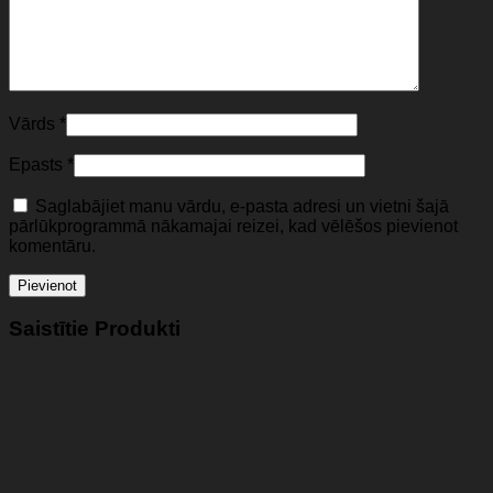
Vārds
*
Epasts
*
Saglabājiet manu vārdu, e-pasta adresi un vietni šajā
pārlūkprogrammā nākamajai reizei, kad vēlēšos pievienot
komentāru.
Saistītie Produkti