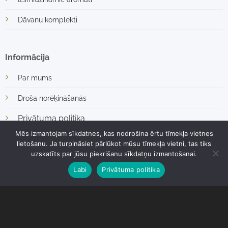
Dāvanu komplekti
Informācija
Par mums
Droša norēķināšanās
Privātuma politika
Mēs izmantojam sīkdatnes, kas nodrošina ērtu tīmekļa vietnes
Kontakti
lietošanu. Ja turpināsiet pārlūkot mūsu tīmekļa vietni, tas tiks
uzskatīts par jūsu piekrišanu sīkdatņu izmantošanai.
Labi
Privātuma politika
Atlaides
Atlaides kodi