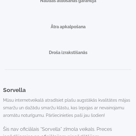
Naudas atdošanas garantija
Ātra apkalpošana
Droša izrakstīšanās
Sorvella
Mūsu internetveikalā atradīsiet plašu augstākās kvalitātes mājas
smaržu un dažādu smaržu klāstu, kas lepojas ar nevainojamu
aromātu noturīgumu. Pārliecinieties paši jau šodien!
Šis nav oficiālais “Sorvella” zīmola veikals. Preces