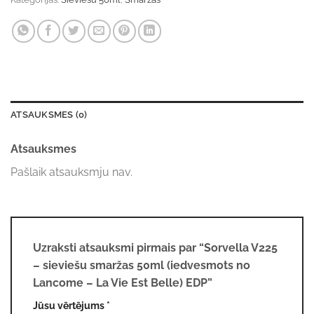
ATSAUKSMES (0)
Atsauksmes
Pašlaik atsauksmju nav.
Uzraksti atsauksmi pirmais par “Sorvella V225
– sieviešu smaržas 50ml (iedvesmots no
Lancome – La Vie Est Belle) EDP”
Jūsu vērtējums
*