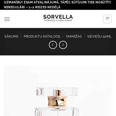
Skip
UZMANĪBU! ESAM ATVAĻINĀJUMĀ, TĀPĒC SŪTĪJUMI TIEK NOSŪTĪTI
NEREGULĀRI – 1–2 REIZES NEDĒĻĀ
to
content
SĀKUMS
/
PRODUKTU KATALOGS
/
SMARŽAS
/
SIEVIEŠU 50ML