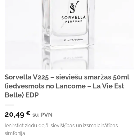
Sorvella V225 – sieviešu smaržas 50ml
(iedvesmots no Lancome – La Vie Est
Belle) EDP
20,49
€
su PVN
Ienirstiet ziedu dejā: sievišķības un izsmalcinātības
simfonija