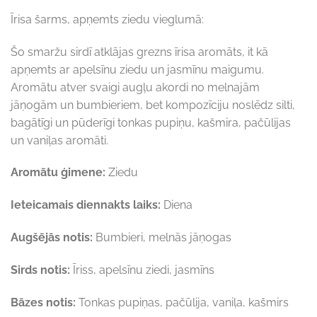
Īrisa šarms, apņemts ziedu vieglumā:
Šo smaržu sirdī atklājas grezns īrisa aromāts, it kā
apņemts ar apelsīnu ziedu un jasmīnu maigumu.
Aromātu atver svaigi augļu akordi no melnajām
jāņogām un bumbieriem, bet kompozīciju noslēdz silti,
bagātīgi un pūderīgi tonkas pupiņu, kašmira, pačūlijas
un vaniļas aromāti.
Aromātu ģimene:
Ziedu
Ieteicamais diennakts laiks:
Diena
Augšējās notis:
Bumbieri, melnās jāņogas
Sirds notis:
Īriss, apelsīnu ziedi, jasmīns
Bāzes notis:
Tonkas pupiņas, pačūlija, vaniļa, kašmirs