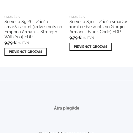
SMARŽAS
SMARŽAS
Sorvella S526 – vīriešu
Sorvella S70 – vīriešu smaržas
smaržas 10ml (iedvesmots no
10ml (iedvesmots no Giorgio
Emporio Armani – Stronger
Armani – Black Code) EDP
With You) EDP
9,79
€
su PVN
9,79
€
su PVN
PIEVIENOT GROZAM
PIEVIENOT GROZAM
Ātra piegāde