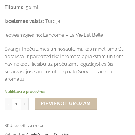
Tilpums:
50 ml
Izcelsmes valsts:
Turcija
Iedvesmojies no: Lancome – La Vie Est Belle
Svarīgi: Preču zīmes un nosaukumi, kas minēti smaržu
aprakstā, ir paredzēti tikai aromāta aprakstam un tiem
nav nekādu tiesību uz preču zīmi. Iegādājoties šīs
smaržas, jūs saņemsiet oriģinālu Sorvella zīmola
aromātu.
Noliktavā 2 prece/-es
Sorvella V225 - sieviešu smaržas 50ml (iedvesmots no Lancome - 
Alternative:
PIEVIENOT GROZAM
SKU:
5907637937059
Kategorijas:
Sieviešu 50ml
,
Smaržas