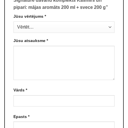
Signature dāvanu komplekts Kašmirs un
pipari: mājas aromāts 200 ml + svece 200 g”
Jūsu vērtējums
*
Jūsu atsauksme
*
Vārds
*
Epasts
*