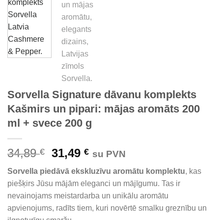
Sorvella Signature dāvanu komplekts
Kašmirs un pipari: mājas aromāts 200
ml + svece 200 g
Original
Current
34,89
31,49
€
€
su PVN
price
price
Sorvella piedāvā ekskluzīvu aromātu komplektu
, kas
was:
is:
piešķirs Jūsu mājām eleganci un mājīgumu. Tas ir
34,89 €.
31,49 €.
nevainojams meistardarba un unikālu aromātu
apvienojums, radīts tiem, kuri novērtē smalku greznību un