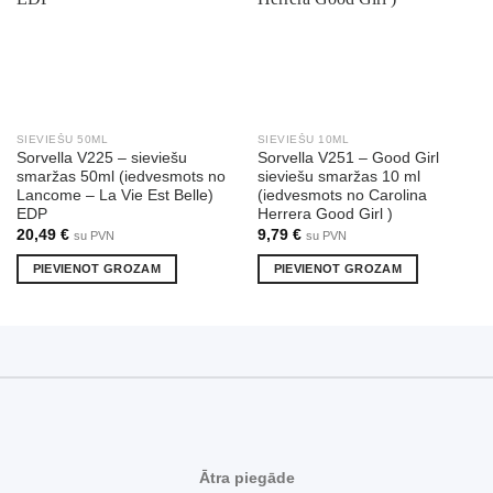
SIEVIEŠU 50ML
SIEVIEŠU 10ML
Sorvella V225 – sieviešu
Sorvella V251 – Good Girl
smaržas 50ml (iedvesmots no
sieviešu smaržas 10 ml
Lancome – La Vie Est Belle)
(iedvesmots no Carolina
EDP
Herrera Good Girl )
20,49
€
9,79
€
su PVN
su PVN
PIEVIENOT GROZAM
PIEVIENOT GROZAM
Ātra piegāde