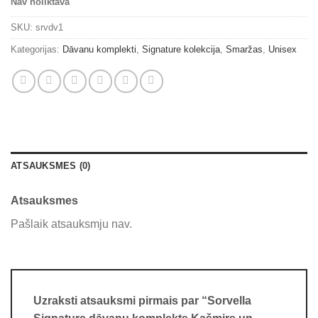
Nav noliktavā
SKU:
srvdv1
Kategorijas:
Dāvanu komplekti
,
Signature kolekcija
,
Smaržas
,
Unisex
ATSAUKSMES (0)
Atsauksmes
Pašlaik atsauksmju nav.
Uzraksti atsauksmi pirmais par “Sorvella