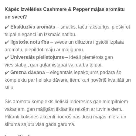
Kāpēc izvēlēties
Cashmere & Pepper
mājas aromātu
un sveci?
✔️
Ekskluzīvs aromāts
– smalks, taču raksturīgs, piešķirot
telpai eleganci un izsmalcinātību.
✔️
Ilgstoša noturība
– svece un difuzors ilgstoši izplata
aromātu, piepildot māju ar mājīgumu.
✔️
Universāls pielietojums
– ideāli piemērots gan
viesistabai, gan guļamistabai vai darba telpai.
✔️
Grezna dāvana
– elegantais iepakojums padara šo
komplektu par lielisku dāvanu tiem, kuri novērtē kvalitāti un
stilu.
Šis aromātu komplekts lieliski iederēsies gan mierpilniem
vakariem, gan mājīgām tikšanās reizēm ar tuviniekiem.
Pikanti koksnes akcenti nodrošinās Jūsu mājās miera un
siltuma sajūtu visa gada garumā.