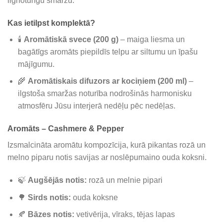
ilgnoturīgu smaržu.
Kas ietilpst komplektā?
🕯️
Aromātiskā svece (200 g)
– maiga liesma un
bagātīgs aromāts piepildīs telpu ar siltumu un īpašu
mājīgumu.
🌾
Aromātiskais difuzors ar kociņiem (200 ml)
–
ilgstoša smaržas noturība nodrošinās harmonisku
atmosfēru Jūsu interjerā nedēļu pēc nedēļas.
Aromāts –
Cashmere & Pepper
Izsmalcināta aromātu kompozīcija, kurā pikantas rozā un
melno piparu notis savijas ar noslēpumaino ouda koksni.
🍃
Augšējās notis:
rozā un melnie pipari
🌳
Sirds notis:
ouda koksne
🍂
Bāzes notis:
vetivērija, vīraks, tējas lapas