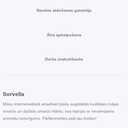
Naudas atdošanas garantija
Ātra apkalpošana
Droša izrakstīšanās
Sorvella
Mūsu internetveikalā atradīsiet plašu augstākās kvalitātes mājas
smaržu un dažādu smaržu klāstu, kas lepojas ar nevainojamu
aromātu noturīgumu. Pārliecinieties paši jau šodien!