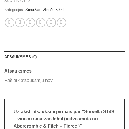
SKU:
srvkv149
Kategorijas:
Smaržas
,
Vīriešu 50ml
ATSAUKSMES (0)
Atsauksmes
Pašlaik atsauksmju nav.
Uzraksti atsauksmi pirmais par “Sorvella S149
– vīriešu smaržas 50ml (iedvesmots no
Abercrombie & Fitch – Fierce )”