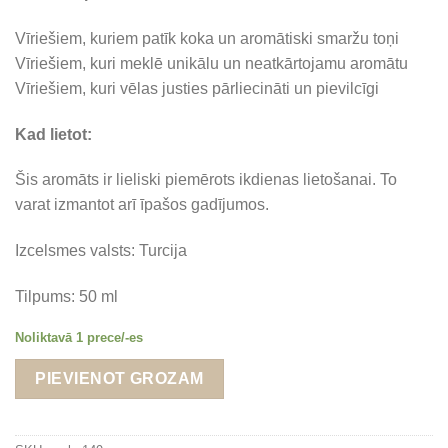
Vīriešiem, kuriem patīk koka un aromātiski smaržu toņi
Vīriešiem, kuri meklē unikālu un neatkārtojamu aromātu
Vīriešiem, kuri vēlas justies pārliecināti un pievilcīgi
Kad lietot:
Šis aromāts ir lieliski piemērots ikdienas lietošanai. To
varat izmantot arī īpašos gadījumos.
Izcelsmes valsts: Turcija
Tilpums: 50 ml
Noliktavā 1 prece/-es
Alternative:
PIEVIENOT GROZAM