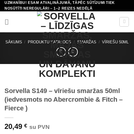
UZMANĪBU! ESAM ATVAĻINĀJUMĀ, TĀPĒC SŪTĪJUMI TIEK
Skip
NOSŪTĪTI NEREGULĀRI – 1–2 REIZES NEDĒĻĀ
to
content
SĀKUMS
/
PRODUKTU KATALOGS
/
SMARŽAS
/
VĪRIEŠU 50ML
Sorvella S149 – vīriešu smaržas 50ml
(iedvesmots no Abercrombie & Fitch –
Fierce )
20,49
€
su PVN