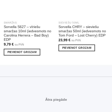
SMARŽAS
SIEVIEŠU 50ML
Sorvella S627 – vīriešu
Sorvella CHRY – sieviešu
smaržas 10ml (iedvesmots no
smaržas 50ml (iedvesmots no
Carolina Herrera – Bad Boy)
Tom Ford – Lost Cherry) EDP
EDP
23,99
€
su PVN
9,79
€
su PVN
PIEVIENOT GROZAM
PIEVIENOT GROZAM
Ātra piegāde