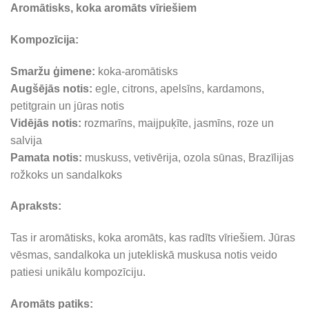
Aromātisks, koka aromāts vīriešiem
Kompozīcija:
Smaržu ģimene:
koka-aromātisks
Augšējās notis:
egle, citrons, apelsīns, kardamons,
petitgrain un jūras notis
Vidējās notis:
rozmarīns, maijpuķīte, jasmīns, roze un
salvija
Pamata notis:
muskuss, vetivērija, ozola sūnas, Brazīlijas
rožkoks un sandalkoks
Apraksts:
Tas ir aromātisks, koka aromāts, kas radīts vīriešiem. Jūras
vēsmas, sandalkoka un jutekliskā muskusa notis veido
patiesi unikālu kompozīciju.
Aromāts patiks: