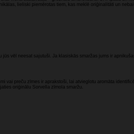
ālas, lieliski piemērotas tiem, kas meklē oriģinalitāti un nebai
gu jūs vēl neesat sajutuši. Ja klasiskās smaržas jums ir apnikuša
i vai preču zīmes ir aprakstoši, lai atvieglotu aromāta identi
jaties oriģinālu Sorvella zīmola smaržu.