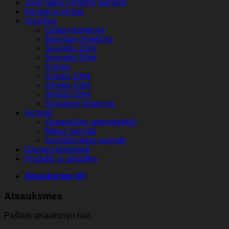
2026 gada Sorvella jaunumi
EDP
Ķermeņa miglas
(iedvesmots
Smaržas
no
Galaxy kolekcija
Molecule)
Mountain kolekcija
daudzums
Sieviešu 10ml
Sieviešu 50ml
Unisex
Unisex 10ml
Vīriešu 10ml
Vīriešu 50ml
Signature kolekcija
Aromati
Automašīnu aromatizētāji
Mājas aromāti
Izsmidzināmie aromāti
Dāvanu komplekti
Produkti ar atlaidēm
Atsauksmes (0)
Atsauksmes
Pašlaik atsauksmju nav.