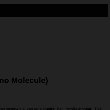
no Molecule)
šas sastāvdaļa, kas rada smalku, bet ilgstošu aromātu. Tieši