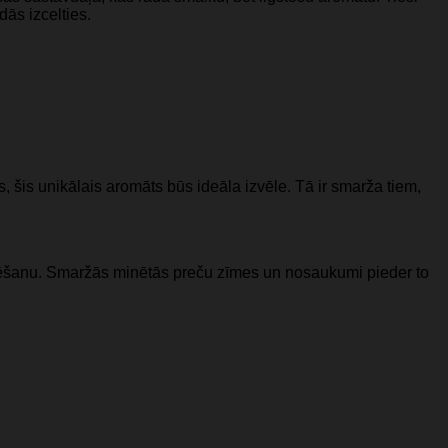
dās izcelties.
s, šis unikālais aromāts būs ideāla izvēle. Tā ir smarža tiem,
ficēšanu. Smaržās minētās preču zīmes un nosaukumi pieder to