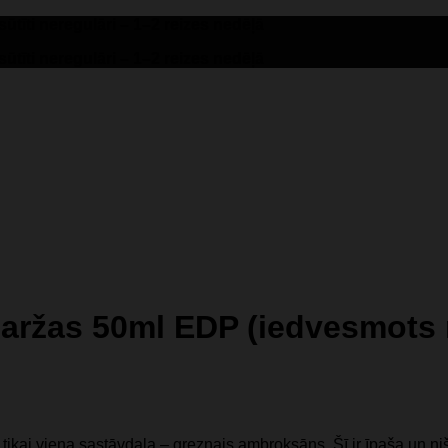
tīti neregulāri – 1–2 reizes nedēļā
tīti neregulāri – 1–2 reizes nedēļā
maržas 50ml EDP (iedvesmots 
 tikai viena sastāvdaļa – greznais ambroksāns. Šī ir īpaša un ni