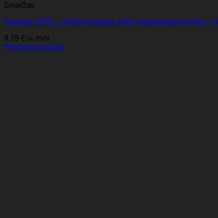
Smaržas
Sorvella S530 – vīriešu smaržas 10ml (iedvesmots no Dior –
9,79
€
su PVN
Pievienot grozam