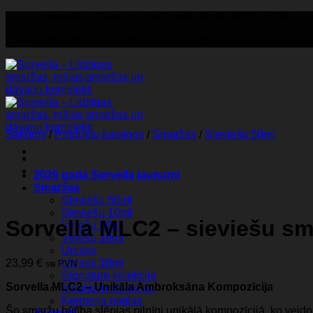
Skip
Uzmanību! Esam atvaļinājumā, tāpēc sūtījumi tiek nosū
to
Uzmanību! Esam atvaļinājumā, tāpēc sūtījumi tiek nosū
content
Sākums
/
Produktu katalogs
/
Smaržas
/
Sieviešu 50ml
2026 gada Sorvella jaunumi
Smaržas
Sieviešu 50ml
Sieviešu 10ml
Sorvella MLC2 – sieviešu s
Vīriešu 50ml
Vīriešu 10ml
Unisex
23,99
€
Unisex 10ml
su PVN
Signature kolekcija
Sorvella MLC2 – Unikāla Ambroksāna Kompozīcija
Mountain kolekcija
Ķermeņa miglas
Šo smaržu būtība slēpjas pilnīgi unikālā kompozīcijā, ko veido