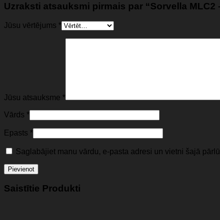
Uzraksti atsauksmi pirmais par “Sorvella MLC2
Jūsu vērtējums
*
Jūsu atsauksme
*
Vārds
*
Epasts
*
Saglabājiet manu vārdu, e-pasta adresi un vietni šajā pār
Saistītie Produkti