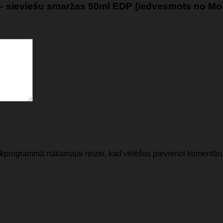
 – sieviešu smaržas 50ml EDP (iedvesmots no Mo
lūkprogrammā nākamajai reizei, kad vēlēšos pievienot komentāru