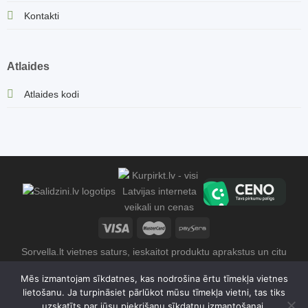
Kontakti
Atlaides
Atlaides kodi
Sorvella.lt vietnes saturs, ieskaitot produktu aprakstus un citu
informāciju, ir aizsargāts ar autortiesībām. Jebkāda satura
Mēs izmantojam sīkdatnes, kas nodrošina ērtu tīmekļa vietnes
kopēšana un izplatīšana bez īpašnieka piekrišanas ir stingri
lietošanu. Ja turpināsiet pārlūkot mūsu tīmekļa vietni, tas tiks
aizliegta. 2026 © Sorvella Latvia | Gretos Zenovaitės -
uzskatīts par jūsu piekrišanu sīkdatņu izmantošanai.