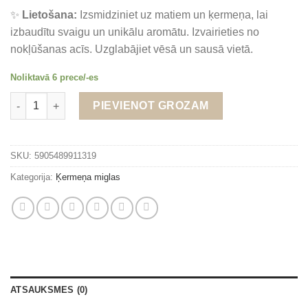
✨
Lietošana:
Izsmidziniet uz matiem un ķermeņa, lai
izbaudītu svaigu un unikālu aromātu. Izvairieties no
nokļūšanas acīs. Uzglabājiet vēsā un sausā vietā.
Noliktavā 6 prece/-es
Sorvella Bella Vista - Ķermeņa un matu migla 100 ml daudzums
Alternative:
PIEVIENOT GROZAM
SKU:
5905489911319
Kategorija:
Ķermeņa miglas
ATSAUKSMES (0)