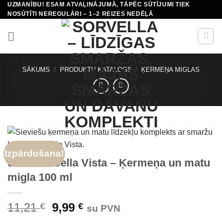
UZMANĪBU! ESAM ATVAĻINĀJUMĀ, TĀPĒC SŪTĪJUMI TIEK
Skip
NOSŪTĪTI NEREGULĀRI – 1–2 REIZES NEDĒĻĀ
to
content
SĀKUMS
/
PRODUKTU KATALOGS
/
ĶERMEŅA MIGLAS
Izpārdošana!
Sorvella Bella Vista – Ķermeņa un matu
migla 100 ml
Original
Current
11,21
9,99
€
€
su PVN
price
price