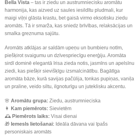
Bella Vista
– tas ir ziedu un austrumniecisku aromātu
was:
is:
harmonija, kas aizved uz saules iesildītu pludmali, kur
11,21 €.
9,99 €.
maigi viļņi glāsta krastu, bet gaisā virmo eksotisku ziedu
aromāts. Tā ir smarža, kas sniedz brīvības, relaksācijas un
smalka greznuma sajūtu.
Aromāts atklājas ar saldām upeņu un bumbieru notīm,
piešķirot svaigumu un dzīvespriecīgu enerģiju. Aromāta
sirdī dominē elegantā īrisa zieda notis, jasmīns un apelsīnu
ziedi, kas piešķir sievišķīgu izsmalcinātību. Bagātīga
aromāta bāze, kurā savijas pačūlija, tonkas pupiņas, vaniļa
un praline, veido siltu, ilgnoturīgu un juteklisku akcentu.
🌸
Aromātu grupa:
Ziedu, austrumnieciska
👩
Kam piemērots:
Sievietēm
🕰️
Piemērots laiks:
Visai dienai
🎁
Iemesls lietošanai:
Ideāla dāvana vai īpašs
personiskais aromāts