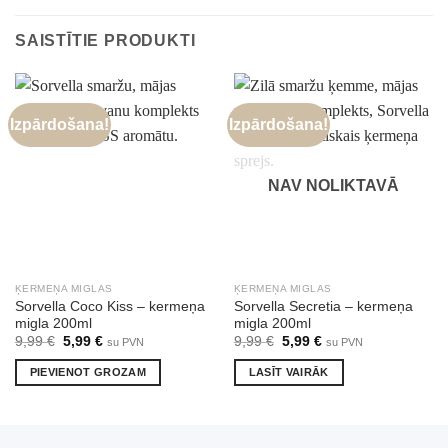
SAISTĪTIE PRODUKTI
Izpārdošana!
Izpārdošana!
NAV NOLIKTAVĀ
ĶERMEŅA MIGLAS
ĶERMEŅA MIGLAS
Sorvella Coco Kiss – kermeņa
Sorvella Secretia – kermeņa
migla 200ml
migla 200ml
Original
Current
Original
Current
9,99
€
5,99
€
9,99
€
5,99
€
su PVN
su PVN
price
price
price
price
was:
is:
was:
is:
PIEVIENOT GROZAM
LASĪT VAIRĀK
9,99 €.
5,99 €.
9,99 €.
5,99 €.