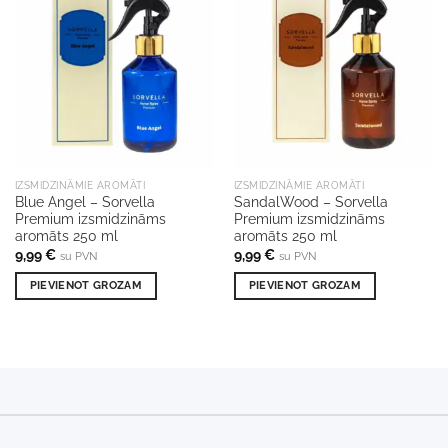
IZSMIDZINĀMIE AROMĀTI
IZSMIDZINĀMIE AROMĀTI
Blue Angel – Sorvella
SandalWood – Sorvella
Premium izsmidzināms
Premium izsmidzināms
aromāts 250 ml
aromāts 250 ml
9,99
€
9,99
€
su PVN
su PVN
PIEVIENOT GROZAM
PIEVIENOT GROZAM