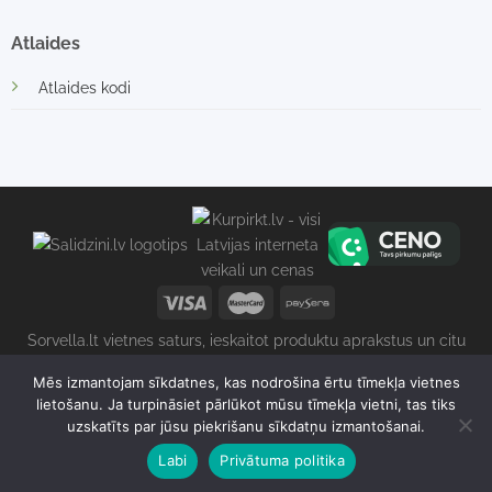
Atlaides
Atlaides kodi
Sorvella.lt vietnes saturs, ieskaitot produktu aprakstus un citu
informāciju, ir aizsargāts ar autortiesībām. Jebkāda satura
Mēs izmantojam sīkdatnes, kas nodrošina ērtu tīmekļa vietnes
kopēšana un izplatīšana bez īpašnieka piekrišanas ir stingri
lietošanu. Ja turpināsiet pārlūkot mūsu tīmekļa vietni, tas tiks
aizliegta. 2026 © Sorvella Latvia | Gretos Zenovaitės -
uzskatīts par jūsu piekrišanu sīkdatņu izmantošanai.
Petkuvienės individuālā darbība 1162831, PVN kods:
Labi
Privātuma politika
LT100016523718