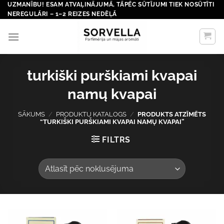
Skip
UZMANĪBU! ESAM ATVAĻINĀJUMĀ, TĀPĒC SŪTĪJUMI TIEK NOSŪTĪTI
NEREGULĀRI – 1–2 REIZES NEDĒĻĀ
to
content
turkiški purškiami kvapai
namų kvapai
SĀKUMS
/
PRODUKTU KATALOGS
/
PRODUKTS ATZĪMĒTS
“TURKIŠKI PURŠKIAMI KVAPAI NAMŲ KVAPAI”
FILTRS