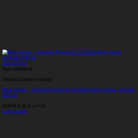
Quick View
Nav noliktavā
Izsmidzināmie aromāti
Blue Angel – Sorvella Premium izsmidzināms mājas aromāts
200 ml
Original
Current
9,99
€
6,29
€
su PVN
price
price
Lasīt vairāk
was:
is:
9,99 €.
6,29 €.