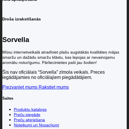
Droša izrakstīšanās
Sorvella
Mūsu internetveikalā atradīsiet plašu augstākās kvalitātes mājas
smaržu un dažādu smaržu klāstu, kas lepojas ar nevainojamu
aromātu noturīgumu. Pārliecinieties paši jau šodien!
Šis nav oficiālais “Sorvella” zīmola veikals. Preces
iegādājamies no oficiālajiem piegādātājiem.
Piezvaniet mums
Rakstiet mums
Saites
Produktu katalogs
Preču piegāde
Preču atgriešana
Noteikumi un Nosacījumi