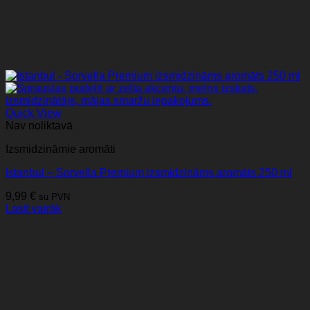
Quick View
Nav noliktavā
Izsmidzināmie aromāti
Istanbul – Sorvella Premium izsmidzināms aromāts 250 ml
9,99
€
su PVN
Lasīt vairāk