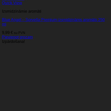
Quick View
Izsmidzināmie aromāti
Blue Angel – Sorvella Premium izsmidzināms aromāts 250
ml
9,99
€
su PVN
Pievienot grozam
Izpārdošana!