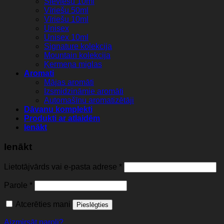
Sieviešu 10ml
Vīriešu 50ml
Vīriešu 10ml
Unisex
Unisex 10ml
Signature kolekcija
Mountain kolekcija
Ķermeņa miglas
Aromati
Mājas aromāti
Izsmidzināmie aromāti
Automašīnu aromatizētāji
Dāvanu komplekti
Produkti ar atlaidēm
Ienākt
Ienākt
Lietotājvārds vai e-pasta adrese
*
Parole
*
Atcerēties mani
Pieslēgties
Aizmirsāt paroli?