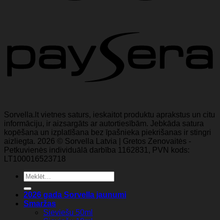
Sorvella.lt vietnes saturs, ieskaitot produktu aprakstus un citu
informāciju, ir aizsargāts ar autortiesībām. Jebkāda satura
kopēšana un izplatīšana bez īpašnieka piekrišanas ir stingri
aizliegta. 2026 © Sorvella Latvia | Gretos Zenovaitės -
Petkuvienės individuālā darbība 1162831, PVN kods:
LT100016523718
Meklēt:
2026 gada Sorvella jaunumi
Smaržas
Sieviešu 50ml