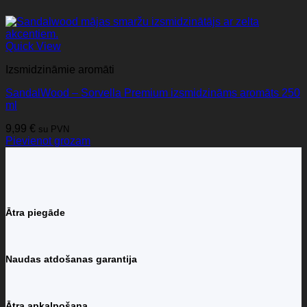
Quick View
Izsmidzināmie aromāti
SandalWood – Sorvella Premium izsmidzināms aromāts 250
ml
9,99
€
su PVN
Pievienot grozam
Ātra piegāde
Naudas atdošanas garantija
Ātra apkalpošana