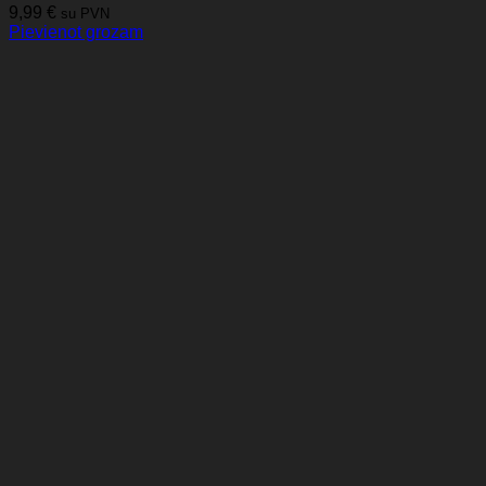
9,99
€
su PVN
Pievienot grozam