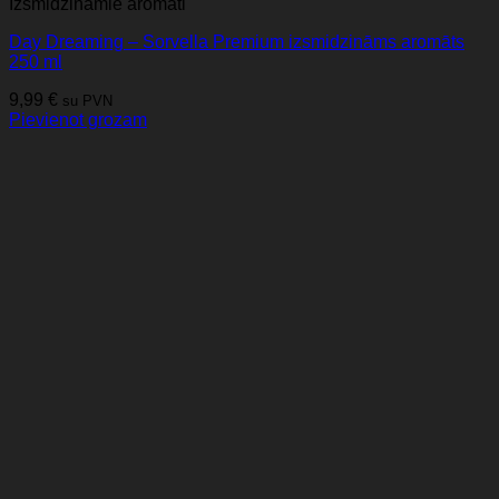
Izsmidzināmie aromāti
Day Dreaming – Sorvella Premium izsmidzināms aromāts
250 ml
9,99
€
su PVN
Pievienot grozam