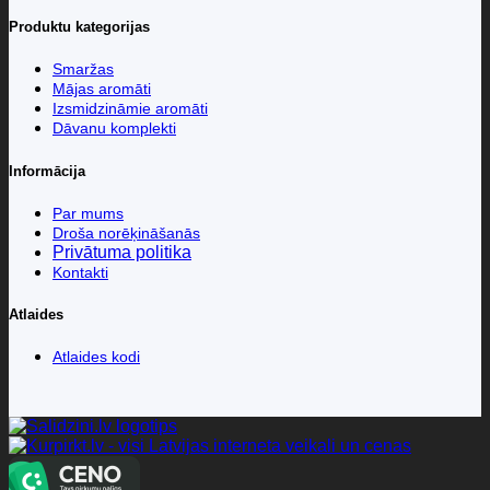
Produktu kategorijas
Smaržas
Mājas aromāti
Izsmidzināmie aromāti
Dāvanu komplekti
Informācija
Par mums
Droša norēķināšanās
Privātuma politika
Kontakti
Atlaides
Atlaides kodi