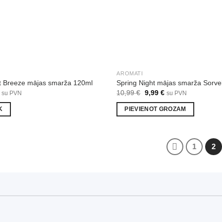
AROMATI
et Breeze mājas smarža 120ml
Spring Night mājas smarža Sorve
al
Current
Original
Current
10,99
€
9,99
€
su PVN
su PVN
price
price
price
is:
was:
is:
K
PIEVIENOT GROZAM
€.
8,99 €.
10,99 €.
9,99 €.
1
2