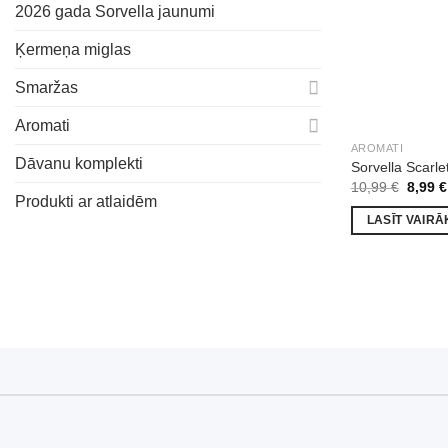
2026 gada Sorvella jaunumi
Ķermeņa miglas
Smaržas
Aromati
AROMATI
Dāvanu komplekti
Sorvella Scarl
Origin
10,99
€
8,99
€
price
Produkti ar atlaidēm
was:
LASĪT VAIRĀ
10,99 