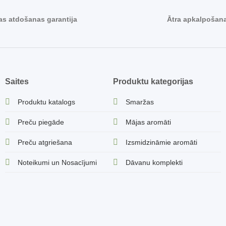
s atdošanas garantija
Ātra apkalpošan
Saites
Produktu kategorijas
Produktu katalogs
Smaržas
Preču piegāde
Mājas aromāti
Preču atgriešana
Izsmidzināmie aromāti
Noteikumi un Nosacījumi
Dāvanu komplekti