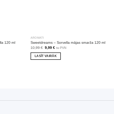
AROMATI
lla 120 ml
Sweetdreams – Sorvella mājas smarža 120 ml
Original
Current
10,99
€
9,99
€
su PVN
price
price
was:
is:
LASĪT VAIRĀK
10,99 €.
9,99 €.