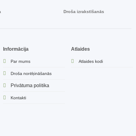
a
Droša izrakstīšanās
Informācija
Atlaides
Par mums
Atlaides kodi
Droša norēķināšanās
Privātuma politika
Kontakti