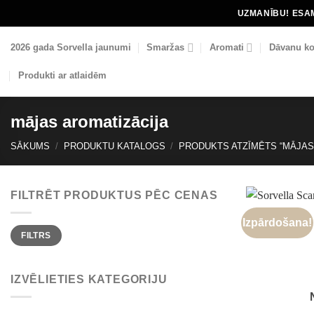
Skip
UZMANĪBU! ESAM
to
content
2026 gada Sorvella jaunumi
Smaržas
Aromati
Dāvanu ko
Produkti ar atlaidēm
mājas aromatizācija
SĀKUMS
/
PRODUKTU KATALOGS
/
PRODUKTS ATZĪMĒTS “MĀJAS
FILTRĒT PRODUKTUS PĒC CENAS
Izpārdošana!
Min.
Maks.
FILTRS
cena
cena
IZVĒLIETIES KATEGORIJU