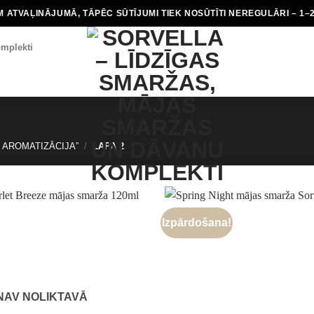
 ATVAĻINĀJUMĀ, TĀPĒC SŪTĪJUMI TIEK NOSŪTĪTI NEREGULĀRI – 1–
mplekti
 AROMATIZĀCIJA”
/
LAPA 2
Izpārdošana!
NAV NOLIKTAVĀ