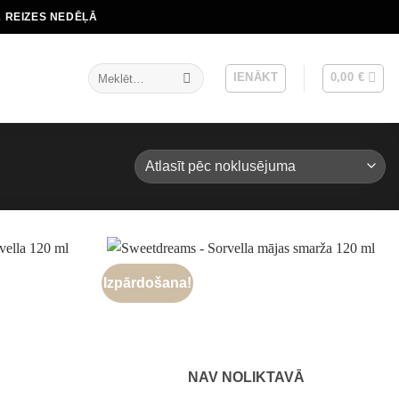
2 REIZES NEDĒĻĀ
Meklēt:
IENĀKT
0,00
€
Izpārdošana!
NAV NOLIKTAVĀ