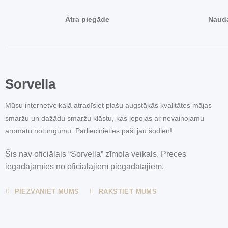
Ātra piegāde
Nauda
Sorvella
Mūsu internetveikalā atradīsiet plašu augstākās kvalitātes mājas
smaržu un dažādu smaržu klāstu, kas lepojas ar nevainojamu
aromātu noturīgumu. Pārliecinieties paši jau šodien!
Šis nav oficiālais “Sorvella” zīmola veikals. Preces
iegādājamies no oficiālajiem piegādātājiem.
PIEZVANIET MUMS
RAKSTIET MUMS