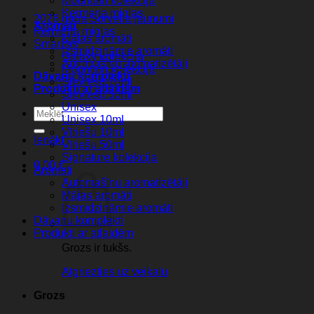
Mountain kolekcija
Ķermeņa miglas
2026 gada Sorvella jaunumi
Aromati
Ķermeņa miglas
Mājas aromāti
Smaržas
Izsmidzināmie aromāti
Galaxy kolekcija
Automašīnu aromatizētāji
Mountain kolekcija
Dāvanu komplekti
Sieviešu 10ml
Produkti ar atlaidēm
Sieviešu 50ml
Unisex
Meklēt:
Unisex 10ml
Vīriešu 10ml
Ienākt
Vīriešu 50ml
Signature kolekcija
0,00
€
Aromati
Automašīnu aromatizētāji
Mājas aromāti
Izsmidzināmie aromāti
Dāvanu komplekti
Produkti ar atlaidēm
Grozs ir tukšs.
Atgriezties uz veikalu
Grozs