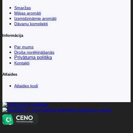
Smaržas
Mājas aromāti
Izsmidzināmie aromāti
Dāvanu komplekti
Informācija
Par mums
Droša norēķināšanās
Privātuma politika
Kontakti
Atlaides
Atlaides kodi