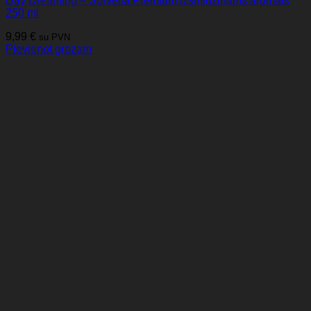
Day Dreaming – Sorvella Premium izsmidzināms aromāts
250 ml
9,99
€
su PVN
Pievienot grozam