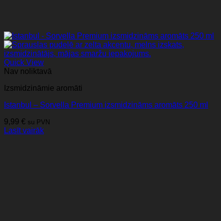
Quick View
Nav noliktavā
Izsmidzināmie aromāti
Istanbul – Sorvella Premium izsmidzināms aromāts 250 ml
9,99
€
su PVN
Lasīt vairāk