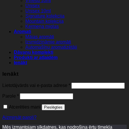
Vīriešu 10ml
Unisex
Unisex 10ml
Signature kolekcija
Mountain kolekcija
Ķermeņa miglas
Aromati
Mājas aromāti
Izsmidzināmie aromāti
Automašīnu aromatizētāji
Dāvanu komplekti
Produkti ar atlaidēm
Ienākt
Ienākt
Lietotājvārds vai e-pasta adrese
*
Parole
*
Atcerēties mani
Pieslēgties
Aizmirsāt paroli?
Mēs izmantojam sīkdatnes, kas nodrošina ērtu tīmekļa