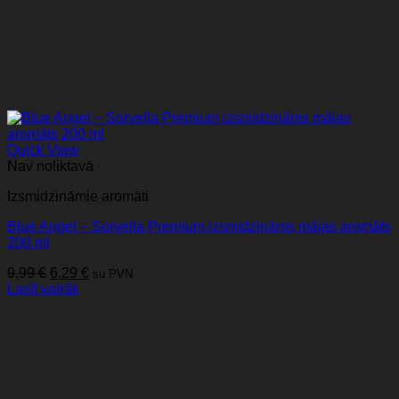
Quick View
Nav noliktavā
Izsmidzināmie aromāti
Blue Angel – Sorvella Premium izsmidzināms mājas aromāts
200 ml
Original
Current
9,99
€
6,29
€
su PVN
price
price
Lasīt vairāk
was:
is:
9,99 €.
6,29 €.