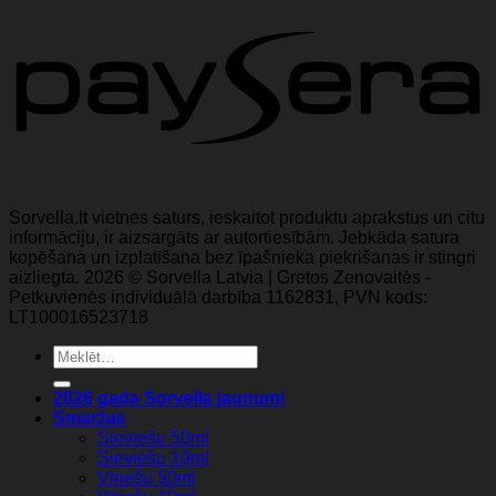
Sorvella.lt vietnes saturs, ieskaitot produktu aprakstus un citu
informāciju, ir aizsargāts ar autortiesībām. Jebkāda satura
kopēšana un izplatīšana bez īpašnieka piekrišanas ir stingri
aizliegta. 2026 © Sorvella Latvia | Gretos Zenovaitės -
Petkuvienės individuālā darbība 1162831, PVN kods:
LT100016523718
Meklēt:
2026 gada Sorvella jaunumi
Smaržas
Sieviešu 50ml
Sieviešu 10ml
Vīriešu 50ml