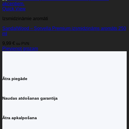
Quick View
Izsmidzināmie aromāti
SandalWood – Sorvella Premium izsmidzināms aromāts 250
ml
9,99
€
su PVN
Pievienot grozam
Ātra piegāde
Naudas atdošanas garantija
Ātra apkalpošana