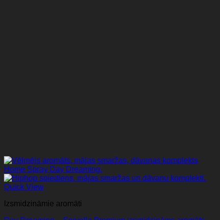
Quick View
Izsmidzināmie aromāti