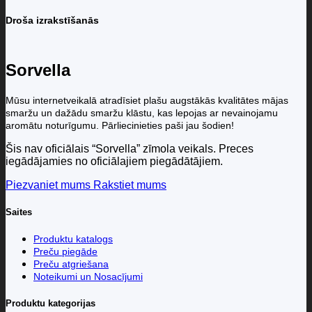
Droša izrakstīšanās
Sorvella
Mūsu internetveikalā atradīsiet plašu augstākās kvalitātes mājas
smaržu un dažādu smaržu klāstu, kas lepojas ar nevainojamu
aromātu noturīgumu. Pārliecinieties paši jau šodien!
Šis nav oficiālais “Sorvella” zīmola veikals. Preces
iegādājamies no oficiālajiem piegādātājiem.
Piezvaniet mums
Rakstiet mums
Saites
Produktu katalogs
Preču piegāde
Preču atgriešana
Noteikumi un Nosacījumi
Produktu kategorijas