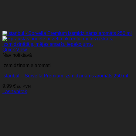
Quick View
Nav noliktavā
Izsmidzināmie aromāti
Istanbul – Sorvella Premium izsmidzināms aromāts 250 ml
9,99
€
su PVN
Lasīt vairāk