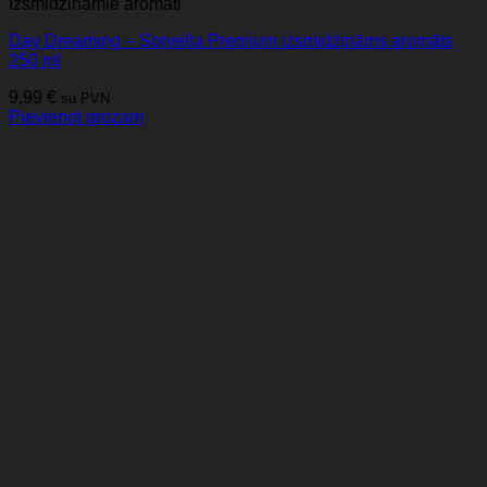
Izsmidzināmie aromāti
Day Dreaming – Sorvella Premium izsmidzināms aromāts
250 ml
9,99
€
su PVN
Pievienot grozam