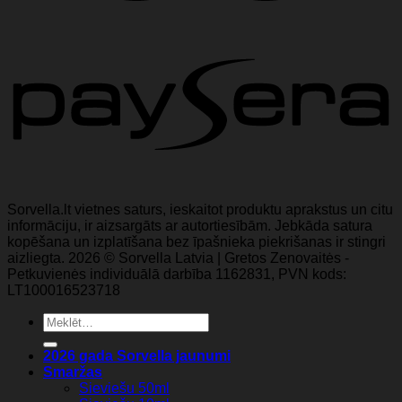
Sorvella.lt vietnes saturs, ieskaitot produktu aprakstus un citu
informāciju, ir aizsargāts ar autortiesībām. Jebkāda satura
kopēšana un izplatīšana bez īpašnieka piekrišanas ir stingri
aizliegta. 2026 © Sorvella Latvia | Gretos Zenovaitės -
Petkuvienės individuālā darbība 1162831, PVN kods:
LT100016523718
Meklēt:
2026 gada Sorvella jaunumi
Smaržas
Sieviešu 50ml