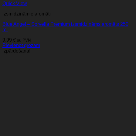
Quick View
Izsmidzināmie aromāti
Blue Angel – Sorvella Premium izsmidzināms aromāts 250
ml
9,99
€
su PVN
Pievienot grozam
Izpārdošana!