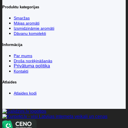
Produktu kategorijas
Smaržas
Mājas aromāti
Izsmidzināmie aromāti
Dāvanu komplekti
Informācija
Par mums
Droša norēķināšanās
Privātuma politika
Kontakti
Atlaides
Atlaides kodi