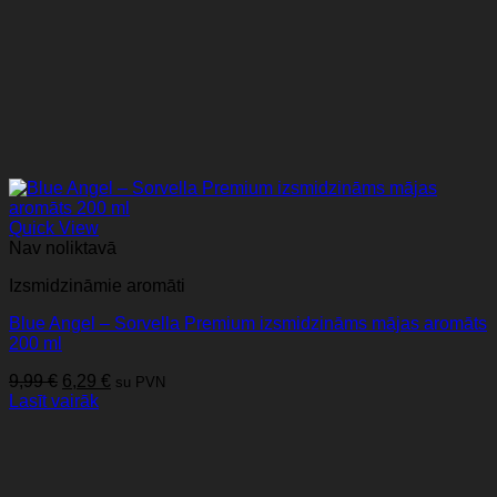
Quick View
Nav noliktavā
Izsmidzināmie aromāti
Blue Angel – Sorvella Premium izsmidzināms mājas aromāts
200 ml
Original
Current
9,99
€
6,29
€
su PVN
price
price
Lasīt vairāk
was:
is:
9,99 €.
6,29 €.