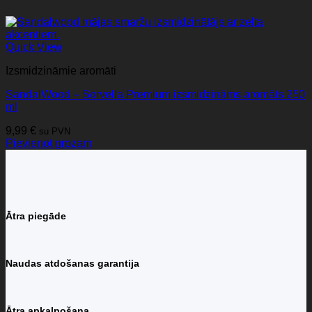
Quick View
Izsmidzināmie aromāti
SandalWood – Sorvella Premium izsmidzināms aromāts 250
ml
9,99
€
su PVN
Pievienot grozam
Ātra piegāde
Naudas atdošanas garantija
Ātra apkalpošana