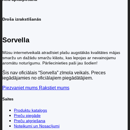
Droša izrakstīšanās
Sorvella
Mūsu internetveikalā atradīsiet plašu augstākās kvalitātes mājas
smaržu un dažādu smaržu klāstu, kas lepojas ar nevainojamu
aromātu noturīgumu. Pārliecinieties paši jau šodien!
Šis nav oficiālais “Sorvella” zīmola veikals. Preces
iegādājamies no oficiālajiem piegādātājiem.
Piezvaniet mums
Rakstiet mums
Saites
Produktu katalogs
Preču piegāde
Preču atgriešana
Noteikumi un Nosacījumi