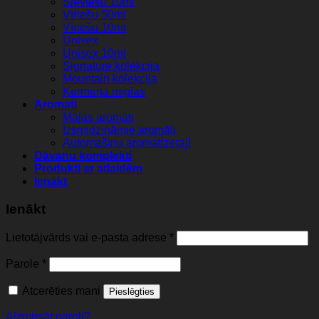
Sieviešu 10ml
Vīriešu 50ml
Vīriešu 10ml
Unisex
Unisex 10ml
Signature kolekcija
Mountain kolekcija
Ķermeņa miglas
Aromati
Mājas aromāti
Izsmidzināmie aromāti
Automašīnu aromatizētāji
Dāvanu komplekti
Produkti ar atlaidēm
Ienākt
Ienākt
Lietotājvārds vai e-pasta adrese
*
Parole
*
Atcerēties mani
Pieslēgties
Aizmirsāt paroli?