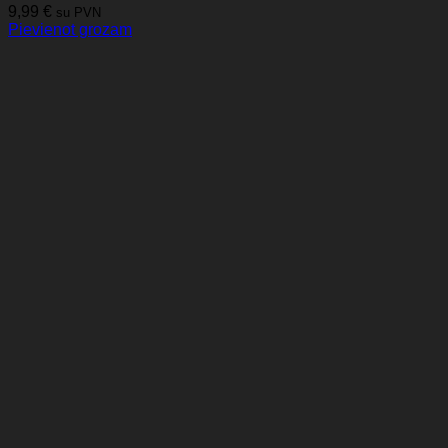
9,99
€
su PVN
Pievienot grozam