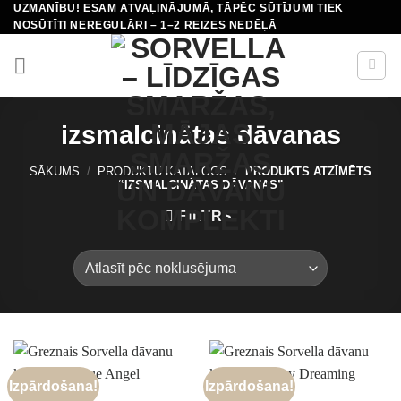
UZMANĪBU! ESAM ATVAĻINĀJUMĀ, TĀPĒC SŪTĪJUMI TIEK
Skip
NOSŪTĪTI NEREGULĀRI – 1–2 REIZES NEDĒĻĀ
to
content
izsmalcinātas dāvanas
SĀKUMS
/
PRODUKTU KATALOGS
/
PRODUKTS ATZĪMĒTS
“IZSMALCINĀTAS DĀVANAS”
FILTRS
Izpārdošana!
Izpārdošana!