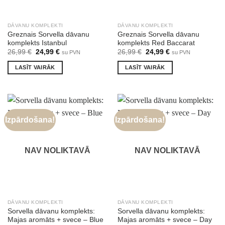
DĀVANU KOMPLEKTI
DĀVANU KOMPLEKTI
Greznais Sorvella dāvanu
Greznais Sorvella dāvanu
komplekts Istanbul
komplekts Red Baccarat
Original
Current
Original
Current
26,99
€
24,99
€
26,99
€
24,99
€
su PVN
su PVN
price
price
price
price
was:
is:
was:
is:
LASĪT VAIRĀK
LASĪT VAIRĀK
26,99 €.
24,99 €.
26,99 €.
24,99 €.
Izpārdošana!
Izpārdošana!
NAV NOLIKTAVĀ
NAV NOLIKTAVĀ
DĀVANU KOMPLEKTI
DĀVANU KOMPLEKTI
Sorvella dāvanu komplekts:
Sorvella dāvanu komplekts:
Majas aromāts + svece – Blue
Majas aromāts + svece – Day