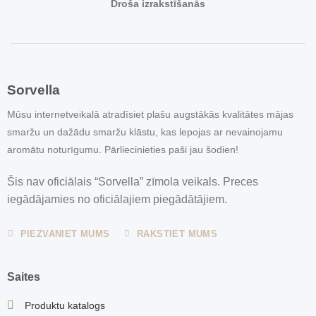
Droša izrakstīšanās
Sorvella
Mūsu internetveikalā atradīsiet plašu augstākās kvalitātes mājas
smaržu un dažādu smaržu klāstu, kas lepojas ar nevainojamu
aromātu noturīgumu. Pārliecinieties paši jau šodien!
Šis nav oficiālais “Sorvella” zīmola veikals. Preces
iegādājamies no oficiālajiem piegādātājiem.
PIEZVANIET MUMS
RAKSTIET MUMS
Saites
Produktu katalogs