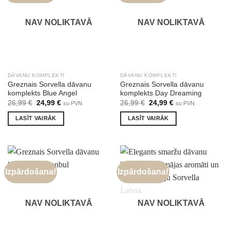
NAV NOLIKTAVĀ
NAV NOLIKTAVĀ
DĀVANU KOMPLEKTI
DĀVANU KOMPLEKTI
Greznais Sorvella dāvanu
Greznais Sorvella dāvanu
komplekts Blue Angel
komplekts Day Dreaming
Original
Current
Original
Current
26,99
€
24,99
€
26,99
€
24,99
€
su PVN
su PVN
price
price
price
price
was:
is:
was:
is:
LASĪT VAIRĀK
LASĪT VAIRĀK
26,99 €.
24,99 €.
26,99 €.
24,99 €.
Izpārdošana!
Izpārdošana!
NAV NOLIKTAVĀ
NAV NOLIKTAVĀ