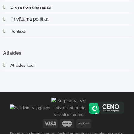
Droša norēķināšanās
Privātuma politika
Kontakti
Atlaides
Atlaides kodi
Sorvella.lt vietnes saturs, ieskaitot produktu aprakstus un citu