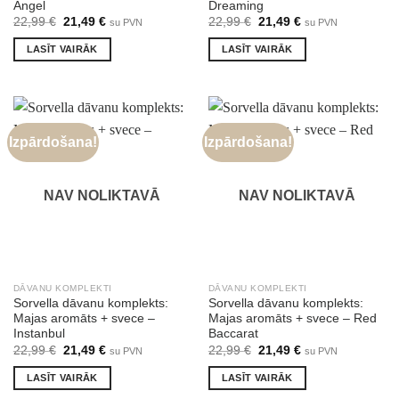
Angel
Dreaming
Original
Current
Original
Current
22,99
€
21,49
€
22,99
€
21,49
€
su PVN
su PVN
price
price
price
price
was:
is:
was:
is:
LASĪT VAIRĀK
LASĪT VAIRĀK
22,99 €.
21,49 €.
22,99 €.
21,49 €.
Izpārdošana!
Izpārdošana!
NAV NOLIKTAVĀ
NAV NOLIKTAVĀ
DĀVANU KOMPLEKTI
DĀVANU KOMPLEKTI
Sorvella dāvanu komplekts:
Sorvella dāvanu komplekts:
Majas aromāts + svece –
Majas aromāts + svece – Red
Instanbul
Baccarat
Original
Current
Original
Current
22,99
€
21,49
€
22,99
€
21,49
€
su PVN
su PVN
price
price
price
price
was:
is:
was:
is:
LASĪT VAIRĀK
LASĪT VAIRĀK
22,99 €.
21,49 €.
22,99 €.
21,49 €.