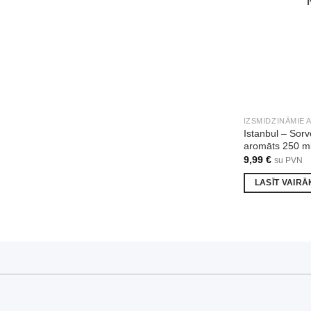
IZSMIDZINĀMIE 
Istanbul – Sor
aromāts 250 m
9,99
€
su PVN
LASĪT VAIRĀ