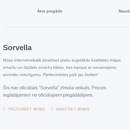
Ātra piegāde
Nauda
Sorvella
Mūsu internetveikalā atradīsiet plašu augstākās kvalitātes mājas
smaržu un dažādu smaržu klāstu, kas lepojas ar nevainojamu
aromātu noturīgumu. Pārliecinieties paši jau šodien!
Šis nav oficiālais “Sorvella” zīmola veikals. Preces
iegādājamies no oficiālajiem piegādātājiem.
PIEZVANIET MUMS
RAKSTIET MUMS