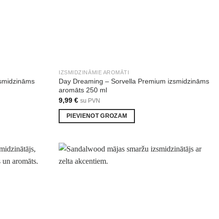
IZSMIDZINĀMIE AROMĀTI
zsmidzināms
Day Dreaming – Sorvella Premium izsmidzināms
aromāts 250 ml
9,99
€
su PVN
PIEVIENOT GROZAM