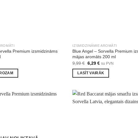
AROMĀTI
IZSMIDZINĀMIE AROMĀTI
orvella Premium izsmidzināms
Blue Angel – Sorvella Premium i
l
mājas aromāts 200 ml
Original
Current
9,99
€
6,29
€
su PVN
price
price
was:
is:
GROZAM
LASĪT VAIRĀK
9,99 €.
6,29 €.