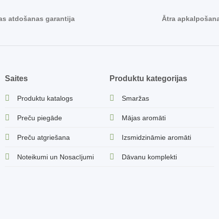
s atdošanas garantija
Ātra apkalpošan
Saites
Produktu kategorijas
Produktu katalogs
Smaržas
Preču piegāde
Mājas aromāti
Preču atgriešana
Izsmidzināmie aromāti
Noteikumi un Nosacījumi
Dāvanu komplekti