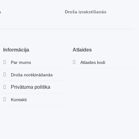
a
Droša izrakstīšanās
Informācija
Atlaides
Par mums
Atlaides kodi
Droša norēķināšanās
Privātuma politika
Kontakti