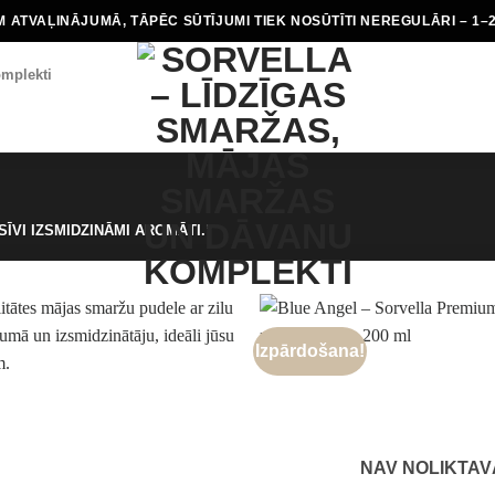
 ATVAĻINĀJUMĀ, TĀPĒC SŪTĪJUMI TIEK NOSŪTĪTI NEREGULĀRI – 1–
mplekti
ĪVI IZSMIDZINĀMI AROMĀTI.”
Izpārdošana!
NAV NOLIKTAV