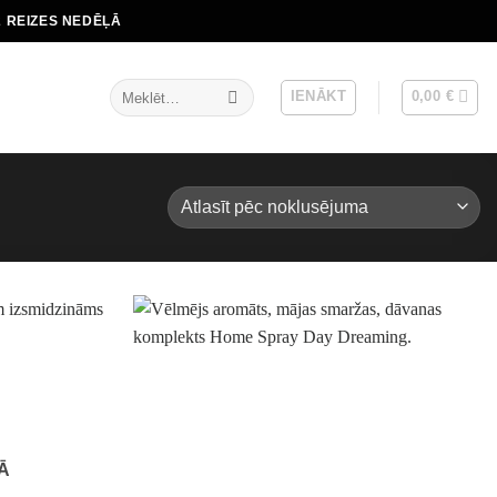
2 REIZES NEDĒĻĀ
Meklēt:
IENĀKT
0,00
€
Ā