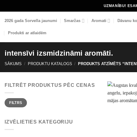
Skip
UZMANĪBU! ESAM
to
content
2026 gada Sorvella jaunumi
Smaržas
Aromati
Dāvanu ko
Produkti ar atlaidēm
intensīvi izsmidzināmi aromāti.
SĀKUMS
/
PRODUKTU KATALOGS
/
PRODUKTS ATZĪMĒTS “INTENS
FILTRĒT PRODUKTUS PĒC CENAS
Min.
Maks.
FILTRS
cena
cena
IZVĒLIETIES KATEGORIJU