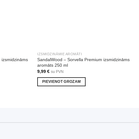
IZSMIDZINĀMIE AROMĀTI
m izsmidzināms
SandalWood – Sorvella Premium izsmidzināms
aromāts 250 ml
9,99
€
su PVN
PIEVIENOT GROZAM