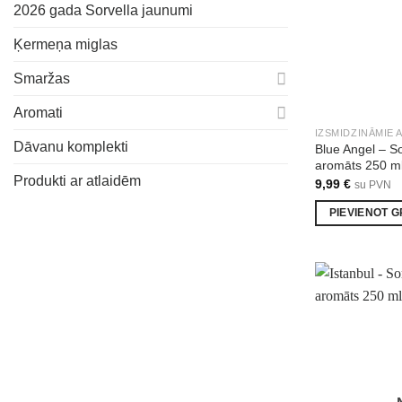
2026 gada Sorvella jaunumi
Ķermeņa miglas
Smaržas
Aromati
IZSMIDZINĀMIE 
Dāvanu komplekti
Blue Angel – S
aromāts 250 m
Produkti ar atlaidēm
9,99
€
su PVN
PIEVIENOT 