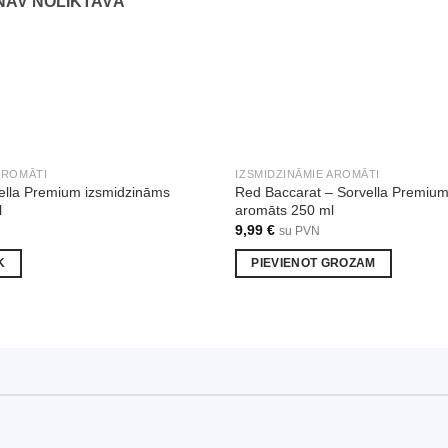
NAV NOLIKTAVĀ
AROMĀTI
IZSMIDZINĀMIE AROMĀTI
vella Premium izsmidzināms
Red Baccarat – Sorvella Premiu
l
aromāts 250 ml
9,99
€
su PVN
K
PIEVIENOT GROZAM