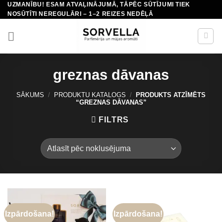
UZMANĪBU! ESAM ATVAĻINĀJUMĀ, TĀPĒC SŪTĪJUMI TIEK
Skip
NOSŪTĪTI NEREGULĀRI – 1–2 REIZES NEDĒĻĀ
to
content
greznas dāvanas
SĀKUMS
/
PRODUKTU KATALOGS
/
PRODUKTS ATZĪMĒTS
“GREZNAS DĀVANAS”
FILTRS
Izpārdošana!
Izpārdošana!