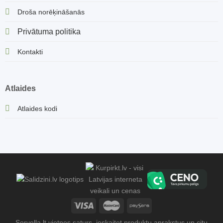
Droša norēķināšanās
Privātuma politika
Kontakti
Atlaides
Atlaides kodi
Sorvella.lt vietnes saturs, ieskaitot produktu aprakstus un citu