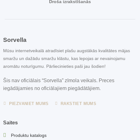
Droša izrakstīšanās
Sorvella
Mūsu internetveikalā atradīsiet plašu augstākās kvalitātes mājas
smaržu un dažādu smaržu klāstu, kas lepojas ar nevainojamu
aromātu noturīgumu. Pārliecinieties paši jau šodien!
Šis nav oficiālais “Sorvella” zīmola veikals. Preces
iegādājamies no oficiālajiem piegādātājiem.
PIEZVANIET MUMS
RAKSTIET MUMS
Saites
Produktu katalogs