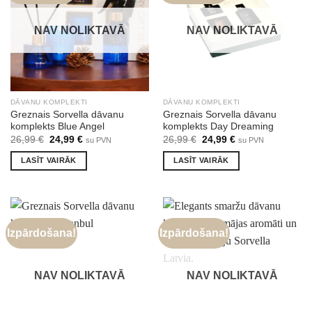
NAV NOLIKTAVĀ
NAV NOLIKTAVĀ
DĀVANU KOMPLEKTI
DĀVANU KOMPLEKTI
Greznais Sorvella dāvanu
Greznais Sorvella dāvanu
komplekts Blue Angel
komplekts Day Dreaming
Original
Current
Original
Current
26,99
€
24,99
€
26,99
€
24,99
€
su PVN
su PVN
price
price
price
price
was:
is:
was:
is:
LASĪT VAIRĀK
LASĪT VAIRĀK
26,99 €.
24,99 €.
26,99 €.
24,99 €.
Izpārdošana!
Izpārdošana!
NAV NOLIKTAVĀ
NAV NOLIKTAVĀ