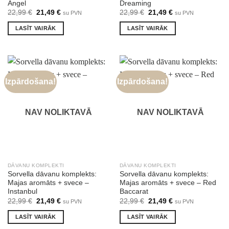
Angel
Dreaming
Original
Current
Original
Current
22,99
€
21,49
€
22,99
€
21,49
€
su PVN
su PVN
price
price
price
price
was:
is:
was:
is:
LASĪT VAIRĀK
LASĪT VAIRĀK
22,99 €.
21,49 €.
22,99 €.
21,49 €.
Izpārdošana!
Izpārdošana!
NAV NOLIKTAVĀ
NAV NOLIKTAVĀ
DĀVANU KOMPLEKTI
DĀVANU KOMPLEKTI
Sorvella dāvanu komplekts:
Sorvella dāvanu komplekts:
Majas aromāts + svece –
Majas aromāts + svece – Red
Instanbul
Baccarat
Original
Current
Original
Current
22,99
€
21,49
€
22,99
€
21,49
€
su PVN
su PVN
price
price
price
price
was:
is:
was:
is:
LASĪT VAIRĀK
LASĪT VAIRĀK
22,99 €.
21,49 €.
22,99 €.
21,49 €.