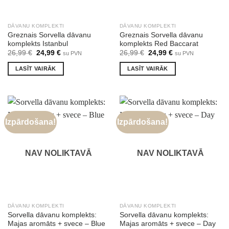
DĀVANU KOMPLEKTI
DĀVANU KOMPLEKTI
Greznais Sorvella dāvanu
Greznais Sorvella dāvanu
komplekts Istanbul
komplekts Red Baccarat
Original
Current
Original
Current
26,99
€
24,99
€
26,99
€
24,99
€
su PVN
su PVN
price
price
price
price
was:
is:
was:
is:
LASĪT VAIRĀK
LASĪT VAIRĀK
26,99 €.
24,99 €.
26,99 €.
24,99 €.
Izpārdošana!
Izpārdošana!
NAV NOLIKTAVĀ
NAV NOLIKTAVĀ
DĀVANU KOMPLEKTI
DĀVANU KOMPLEKTI
Sorvella dāvanu komplekts:
Sorvella dāvanu komplekts:
Majas aromāts + svece – Blue
Majas aromāts + svece – Day