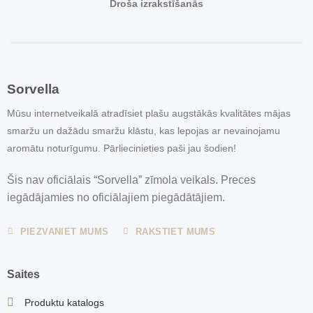
Droša izrakstīšanās
Sorvella
Mūsu internetveikalā atradīsiet plašu augstākās kvalitātes mājas
smaržu un dažādu smaržu klāstu, kas lepojas ar nevainojamu
aromātu noturīgumu. Pārliecinieties paši jau šodien!
Šis nav oficiālais “Sorvella” zīmola veikals. Preces
iegādājamies no oficiālajiem piegādātājiem.
PIEZVANIET MUMS
RAKSTIET MUMS
Saites
Produktu katalogs