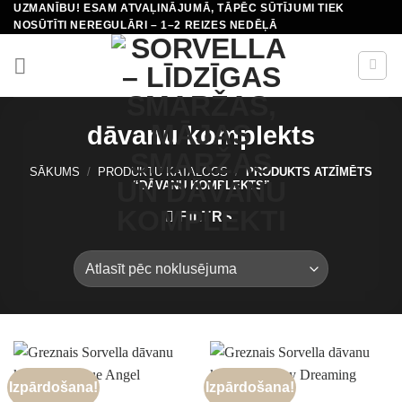
UZMANĪBU! ESAM ATVAĻINĀJUMĀ, TĀPĒC SŪTĪJUMI TIEK
Skip
NOSŪTĪTI NEREGULĀRI – 1–2 REIZES NEDĒĻĀ
to
content
dāvanu komplekts
SĀKUMS
/
PRODUKTU KATALOGS
/
PRODUKTS ATZĪMĒTS
“DĀVANU KOMPLEKTS”
FILTRS
Izpārdošana!
Izpārdošana!