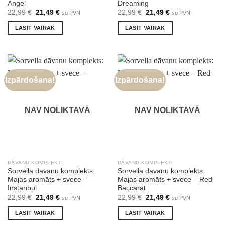
Angel
Dreaming
Original
Current
Original
Current
22,99
€
21,49
€
22,99
€
21,49
€
su PVN
su PVN
price
price
price
price
was:
is:
was:
is:
LASĪT VAIRĀK
LASĪT VAIRĀK
22,99 €.
21,49 €.
22,99 €.
21,49 €.
Izpārdošana!
Izpārdošana!
NAV NOLIKTAVĀ
NAV NOLIKTAVĀ
DĀVANU KOMPLEKTI
DĀVANU KOMPLEKTI
Sorvella dāvanu komplekts:
Sorvella dāvanu komplekts:
Majas aromāts + svece –
Majas aromāts + svece – Red
Instanbul
Baccarat
Original
Current
Original
Current
22,99
€
21,49
€
22,99
€
21,49
€
su PVN
su PVN
price
price
price
price
was:
is:
was:
is:
LASĪT VAIRĀK
LASĪT VAIRĀK
22,99 €.
21,49 €.
22,99 €.
21,49 €.