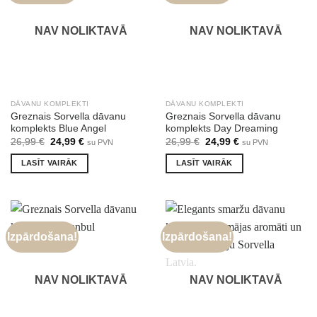
NAV NOLIKTAVĀ
NAV NOLIKTAVĀ
DĀVANU KOMPLEKTI
DĀVANU KOMPLEKTI
Greznais Sorvella dāvanu
Greznais Sorvella dāvanu
komplekts Blue Angel
komplekts Day Dreaming
Original
Current
Original
Current
26,99
€
24,99
€
26,99
€
24,99
€
su PVN
su PVN
price
price
price
price
was:
is:
was:
is:
LASĪT VAIRĀK
LASĪT VAIRĀK
26,99 €.
24,99 €.
26,99 €.
24,99 €.
Izpārdošana!
Izpārdošana!
NAV NOLIKTAVĀ
NAV NOLIKTAVĀ