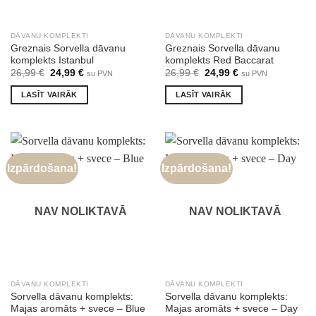
DĀVANU KOMPLEKTI
DĀVANU KOMPLEKTI
Greznais Sorvella dāvanu
Greznais Sorvella dāvanu
komplekts Istanbul
komplekts Red Baccarat
Original
Current
Original
Current
26,99
€
24,99
€
26,99
€
24,99
€
su PVN
su PVN
price
price
price
price
was:
is:
was:
is:
LASĪT VAIRĀK
LASĪT VAIRĀK
26,99 €.
24,99 €.
26,99 €.
24,99 €.
Izpārdošana!
Izpārdošana!
NAV NOLIKTAVĀ
NAV NOLIKTAVĀ
DĀVANU KOMPLEKTI
DĀVANU KOMPLEKTI
Sorvella dāvanu komplekts:
Sorvella dāvanu komplekts:
Majas aromāts + svece – Blue
Majas aromāts + svece – Day