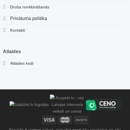
Droša norēķināšanās
Privātuma politika
Kontakti
Atlaides
Atlaides kodi
Sorvella.lt vietnes saturs, ieskaitot produktu aprakstus un citu