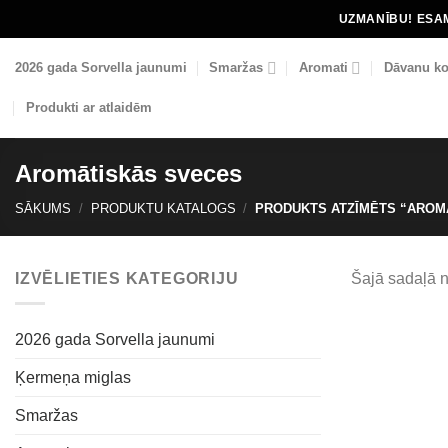
Skip
UZMANĪBU! ESAM
to
content
2026 gada Sorvella jaunumi
Smaržas
Aromati
Dāvanu ko
Produkti ar atlaidēm
Aromātiskās sveces
SĀKUMS
/
PRODUKTU KATALOGS
/
PRODUKTS ATZĪMĒTS “AROM
IZVĒLIETIES KATEGORIJU
Šajā sadaļā 
2026 gada Sorvella jaunumi
Ķermeņa miglas
Smaržas