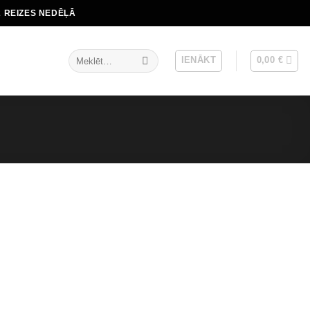
2 REIZES NEDĒĻĀ
Meklēt:
IENĀKT
0,00
€