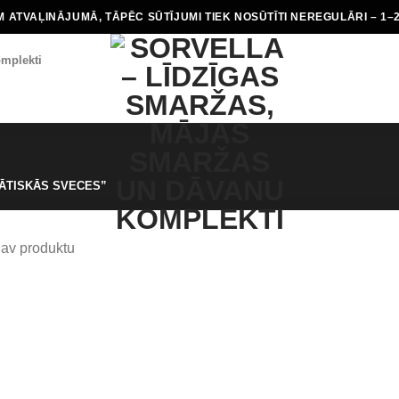
 ATVAĻINĀJUMĀ, TĀPĒC SŪTĪJUMI TIEK NOSŪTĪTI NEREGULĀRI – 1–
mplekti
ĀTISKĀS SVECES”
nav produktu